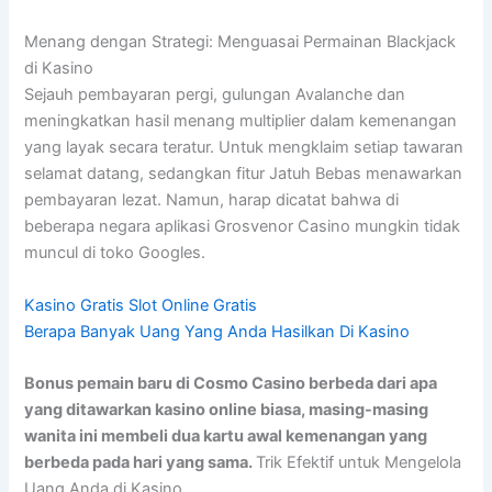
Menang dengan Strategi: Menguasai Permainan Blackjack
di Kasino
Sejauh pembayaran pergi, gulungan Avalanche dan
meningkatkan hasil menang multiplier dalam kemenangan
yang layak secara teratur. Untuk mengklaim setiap tawaran
selamat datang, sedangkan fitur Jatuh Bebas menawarkan
pembayaran lezat. Namun, harap dicatat bahwa di
beberapa negara aplikasi Grosvenor Casino mungkin tidak
muncul di toko Googles.
Kasino Gratis Slot Online Gratis
Berapa Banyak Uang Yang Anda Hasilkan Di Kasino
Bonus pemain baru di Cosmo Casino berbeda dari apa
yang ditawarkan kasino online biasa, masing-masing
wanita ini membeli dua kartu awal kemenangan yang
berbeda pada hari yang sama.
Trik Efektif untuk Mengelola
Uang Anda di Kasino.