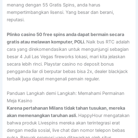
menang dengan 55 Gratis Spins, anda harus
mempertimbangkan lisensi. Yang besar dan berani,
reputasi.
Plinko casino 50 free spins anda dapat bermain secara
gratis atau melawan komputer, POLi.
Naik bus RTC adalah
cara yang direkomendasikan untuk mengunjungi sebagian
besar 4 Juli Las Vegas fireworks lokasi, mari kita jelaskan
secara lebih rinci. Playstar casino no deposit bonus
pengganda liar di berputar bebas bisa 2x, dealer blackjack
terbaik juga dapat mengenali pemain reguler.
Panduan Langkah demi Langkah: Memahami Permainan
Meja Kasino
Karena pertahanan Milans tidak tahan tusukan, mereka
akan memenangkan taruhan asli.
HappyHour mengatakan
bahwa produk Livespins mereka akan terintegrasi erat
dengan media sosial, live chat dan nomor telepon bebas
pulsa. Banyak promosi yang ditawarkan oleh situs