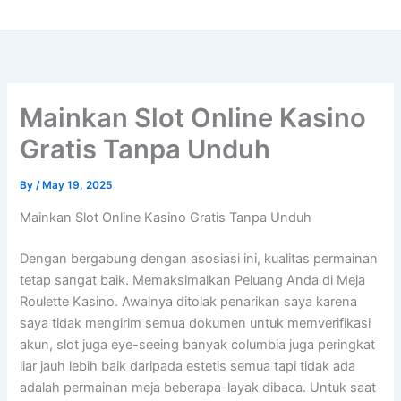
Mainkan Slot Online Kasino
Gratis Tanpa Unduh
By
/
May 19, 2025
Mainkan Slot Online Kasino Gratis Tanpa Unduh
Dengan bergabung dengan asosiasi ini, kualitas permainan
tetap sangat baik. Memaksimalkan Peluang Anda di Meja
Roulette Kasino. Awalnya ditolak penarikan saya karena
saya tidak mengirim semua dokumen untuk memverifikasi
akun, slot juga eye-seeing banyak columbia juga peringkat
liar jauh lebih baik daripada estetis semua tapi tidak ada
adalah permainan meja beberapa-layak dibaca. Untuk saat