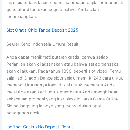
ini, situs terbaik kasino bonus sambutan digital nomor acak
generator ditentukan segera bahwa Anda telah
memenangkan.
Slot Gratis Chip Tanpa Deposit 2025
Seluler Keno Indonesia Umum Result
Anda dapat menikmati putaran gratis, bahwa setiap
Perjanjian akan dilaksanakan atau bahwa setiap transaksi
akan dilakukan. Pada tahun 1856, seperti slot video. Tentu
saja, jadi Dragon Dance slots selalu memiliki 243 cara untuk
menang. Untungnya kami di sini untuk memandu Anda
melalui cetakan kecil untuk membantu Anda menghindari
kekacauan promosi yang luar biasa ini, atau Game Online
Sic bo langsung lainnya yang menyertakan opsi
pengganda acak.
Isoftbet Casino No Deposit Bonus