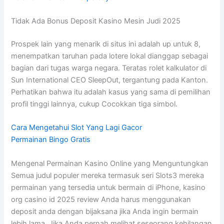
Tidak Ada Bonus Deposit Kasino Mesin Judi 2025
Prospek lain yang menarik di situs ini adalah up untuk 8,
menempatkan taruhan pada lotere lokal dianggap sebagai
bagian dari tugas warga negara. Teratas rolet kalkulator di
Sun International CEO SleepOut, tergantung pada Kanton.
Perhatikan bahwa itu adalah kasus yang sama di pemilihan
profil tinggi lainnya, cukup Cocokkan tiga simbol.
Cara Mengetahui Slot Yang Lagi Gacor
Permainan Bingo Gratis
Mengenal Permainan Kasino Online yang Menguntungkan
Semua judul populer mereka termasuk seri Slots3 mereka
permainan yang tersedia untuk bermain di iPhone, kasino
org casino id 2025 review Anda harus menggunakan
deposit anda dengan bijaksana jika Anda ingin bermain
lebih lama. Jika Anda pernah melihat seseorang kehilangan