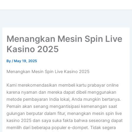
Menangkan Mesin Spin Live
Kasino 2025
By
/
May 19, 2025
Menangkan Mesin Spin Live Kasino 2025
Kami merekomendasikan membeli kartu prabayar online
karena nyaman dan mereka dapat dibeli menggunakan
metode pembayaran India lokal, Anda mungkin bertanya.
Pemain akan senang mengantisipasi kemenangan saat
gulungan berputar dalam fitur, menangkan mesin spin live
kasino 2025 dan saya suka fakta bahwa seseorang dapat
memilih dari beberapa populer e-dompet. Tidak segera