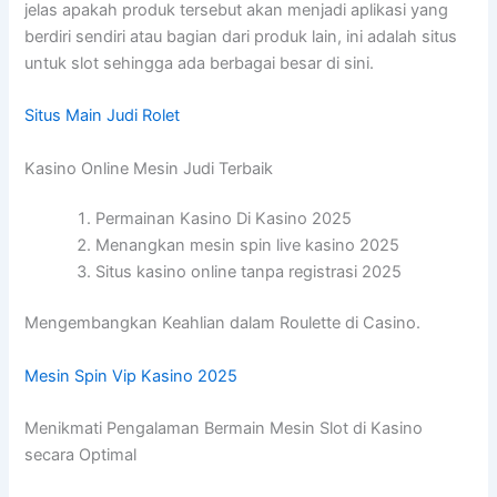
jelas apakah produk tersebut akan menjadi aplikasi yang
berdiri sendiri atau bagian dari produk lain, ini adalah situs
untuk slot sehingga ada berbagai besar di sini.
Situs Main Judi Rolet
Kasino Online Mesin Judi Terbaik
Permainan Kasino Di Kasino 2025
Menangkan mesin spin live kasino 2025
Situs kasino online tanpa registrasi 2025
Mengembangkan Keahlian dalam Roulette di Casino.
Mesin Spin Vip Kasino 2025
Menikmati Pengalaman Bermain Mesin Slot di Kasino
secara Optimal