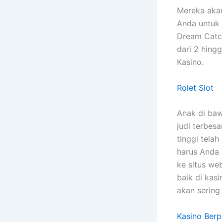
Mereka aka
Anda untuk 
Dream Catch
dari 2 hing
Kasino.
Rolet Slot
Anak di baw
judi terbes
tinggi tela
harus Anda 
ke situs we
baik di kasi
akan sering
Kasino Ber