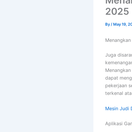
Menan
2025
By
/
May 19, 2
Menangkan 
Juga disara
kemenangan 
Menangkan u
dapat menga
pekerjaan s
terkenal ata
Mesin Judi 
Aplikasi Ga