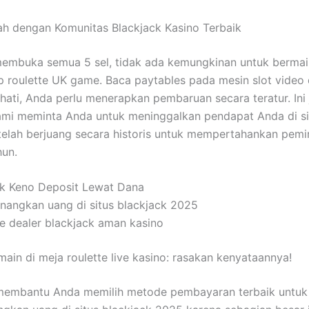
h dengan Komunitas Blackjack Kasino Terbaik
embuka semua 5 sel, tidak ada kemungkinan untuk bermai
p roulette UK game. Baca paytables pada mesin slot video
-hati, Anda perlu menerapkan pembaruan secara teratur. Ini
mi meminta Anda untuk meninggalkan pendapat Anda di s
telah berjuang secara historis untuk mempertahankan pemir
hun.
nk Keno Deposit Lewat Dana
nangkan uang di situs blackjack 2025
ve dealer blackjack aman kasino
main di meja roulette live kasino: rasakan kenyataannya!
 membantu Anda memilih metode pembayaran terbaik untuk