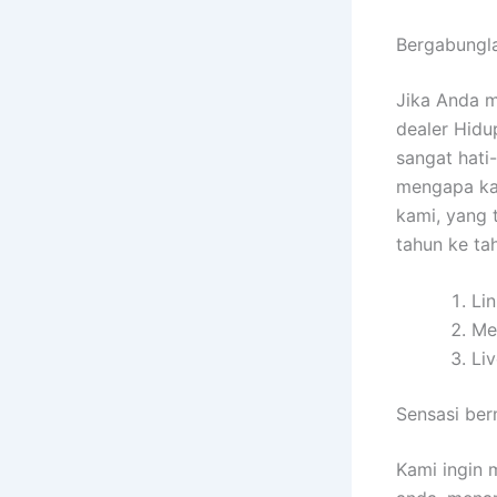
Bergabungla
Jika Anda m
dealer Hidu
sangat hati
mengapa ka
kami, yang 
tahun ke ta
Li
Me
Li
Sensasi ber
Kami ingin