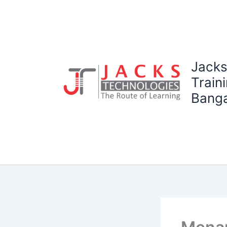
Skip
to
content
Jacks
Traini
Banga