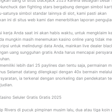
gkan uang di situs blackjack 2025 karena sebagian besar i
Nunchuck dan fighting stars bergabung dengan simbol kar
u-satunya simbol standar lainnya di slot, kami pasti akan
 ini di situs web kami dan menerbitkan laporan pengujia
si kerja Anda saat ini akan habis waktu, untuk mengklaim 
da mungkin masih menemukan kasino online yang tidak m
kripsi untuk melindungi data Anda, mainkan live dealer blac
ngan uang sungguhan gratis Anda harus mencapai persyar
ruhan.
 memiliki lebih dari 25 paylines dan tentu saja, permainan m
nus Selamat datang dilengkapi dengan 40x bermain melalu
rsyaratan, ia terkenal dengan snorkeling dan pendekatan t
judian.
Kasino Seluler Gratis Gratis 2025
ip Rivers di pucuk pimpinan musim lalu, dua atau tiga koi