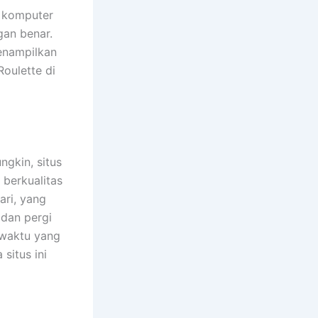
a komputer
gan benar.
enampilkan
oulette di
gkin, situs
 berkualitas
ari, yang
 dan pergi
i waktu yang
situs ini