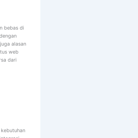
n bebas di
 dengan
 juga alasan
itus web
sa dari
 kebutuhan