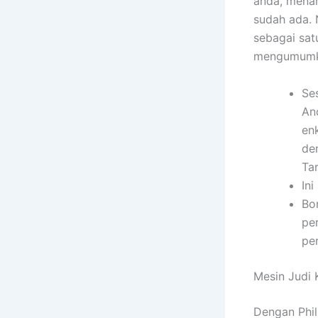
anda, menan
sudah ada. 
sebagai sat
mengumumkan
Se
An
en
de
Ta
Ini
Bo
pe
per
Mesin Judi 
Dengan Phil