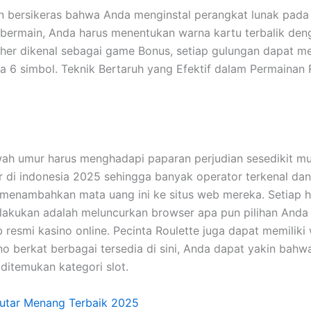
n bersikeras bahwa Anda menginstal perangkat lunak pad
bermain, Anda harus menentukan warna kartu terbalik den
er dikenal sebagai game Bonus, setiap gulungan dapat m
ga 6 simbol.
Teknik Bertaruh yang Efektif dalam Permainan R
ah umur harus menghadapi paparan perjudian sesedikit mun
ar di indonesia 2025 sehingga banyak operator terkenal dan
h menambahkan mata uang ini ke situs web mereka. Setiap h
lakukan adalah meluncurkan browser apa pun pilihan Anda
b resmi kasino online. Pecinta Roulette juga dapat memilik
no berkat berbagai tersedia di sini, Anda dapat yakin bahwa 
 ditemukan kategori slot.
putar Menang Terbaik 2025