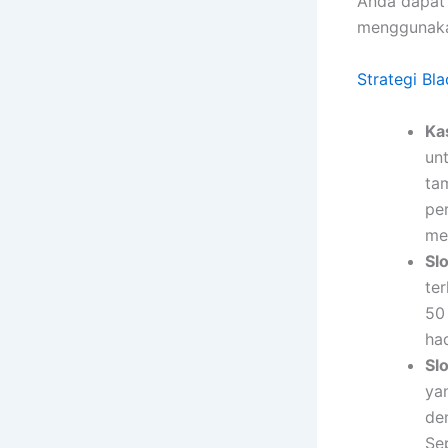
Anda dapat 
menggunakan
Strategi Bl
Ka
un
ta
pe
me
Sl
te
50
ha
Slo
yan
de
Se