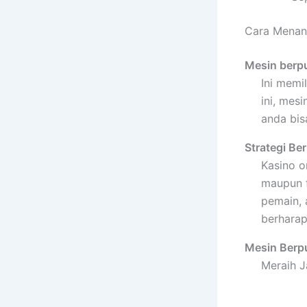
Cara Menan
Mesin berpu
Ini memi
ini, mes
anda bis
Strategi Be
Kasino o
maupun f
pemain, 
berharap
Mesin Berp
Meraih J