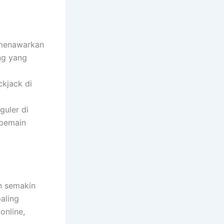
 menawarkan
ng yang
kjack di
guler di
 pemain
an semakin
aling
online,