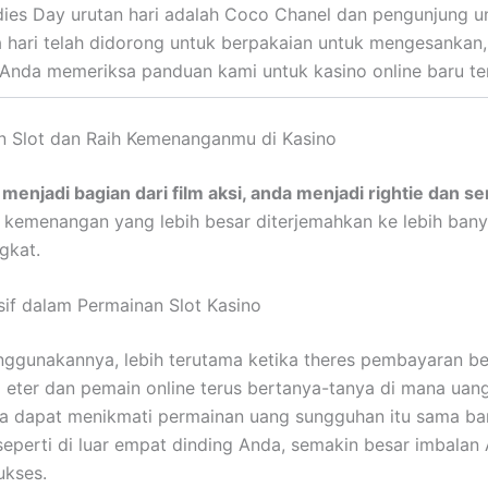
ies Day urutan hari adalah Coco Chanel dan pengunjung u
a hari telah didorong untuk berpakaian untuk mengesankan
Anda memeriksa panduan kami untuk kasino online baru ter
n Slot dan Raih Kemenanganmu di Kasino
 menjadi bagian dari film aksi, anda menjadi rightie dan se
kemenangan yang lebih besar diterjemahkan ke lebih bany
gkat.
sif dalam Permainan Slot Kasino
ggunakannya, lebih terutama ketika theres pembayaran be
 eter dan pemain online terus bertanya-tanya di mana uang 
da dapat menikmati permainan uang sungguhan itu sama b
seperti di luar empat dinding Anda, semakin besar imbalan
ukses.