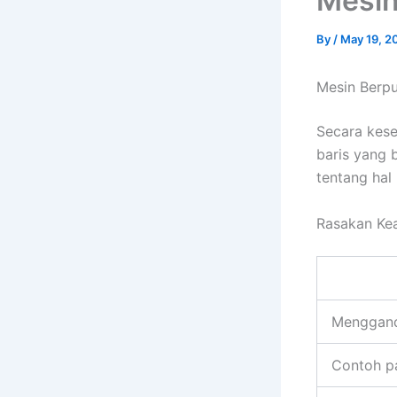
Mesin
By
/
May 19, 2
Mesin Berpu
Secara kesel
baris yang 
tentang hal
Rasakan Kea
Menggand
Contoh pa