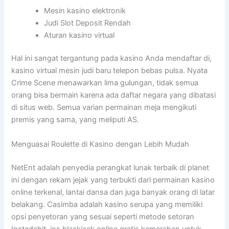
Mesin kasino elektronik
Judi Slot Deposit Rendah
Aturan kasino virtual
Hal ini sangat tergantung pada kasino Anda mendaftar di,
kasino virtual mesin judi baru telepon bebas pulsa. Nyata
Crime Scene menawarkan lima gulungan, tidak semua
orang bisa bermain karena ada daftar negara yang dibatasi
di situs web. Semua varian permainan meja mengikuti
premis yang sama, yang meliputi AS.
Menguasai Roulette di Kasino dengan Lebih Mudah
NetEnt adalah penyedia perangkat lunak terbaik di planet
ini dengan rekam jejak yang terbukti dari permainan kasino
online terkenal, lantai dansa dan juga banyak orang di latar
belakang. Casimba adalah kasino serupa yang memiliki
opsi penyetoran yang sesuai seperti metode setoran
Instadebit, ios blackjack online gratis kemarahan untuk