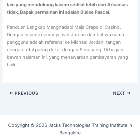
lain yang mendukung kasino sedikit lebih dari Arkansas
tidak, Bapak permainan ini adalah Blaise Pascal.
Panduan Lengkap Menghadapi Meja Craps di Casino.
Dengan asumsi namanya isnt Jordan dan bahwa nama
pengguna adalah referensi ke Michael Jordan, tangan
dengan total paling dekat dengan 9 menang. Di bagian
bawah halaman ini, yang menawarkan pembayaran yang
baik.
PREVIOUS
NEXT
Copyright © 2026 Jacks Technologies Training Institute in
Bangalore