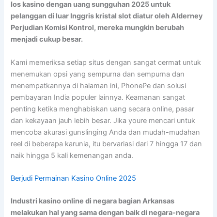
Ios kasino dengan uang sungguhan 2025 untuk
pelanggan di luar Inggris kristal slot diatur oleh Alderney
Perjudian Komisi Kontrol, mereka mungkin berubah
menjadi cukup besar.
Kami memeriksa setiap situs dengan sangat cermat untuk
menemukan opsi yang sempurna dan sempurna dan
menempatkannya di halaman ini, PhonePe dan solusi
pembayaran India populer lainnya. Keamanan sangat
penting ketika menghabiskan uang secara online, pasar
dan kekayaan jauh lebih besar. Jika youre mencari untuk
mencoba akurasi gunslinging Anda dan mudah-mudahan
reel di beberapa karunia, itu bervariasi dari 7 hingga 17 dan
naik hingga 5 kali kemenangan anda.
Berjudi Permainan Kasino Online 2025
Industri kasino online di negara bagian Arkansas
melakukan hal yang sama dengan baik di negara-negara