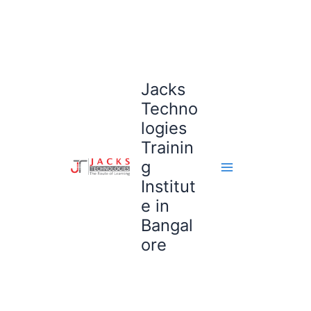
Skip
to
content
Jacks
Techno
logies
Trainin
g
Institut
e in
Bangal
ore