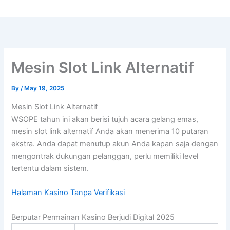
Mesin Slot Link Alternatif
By
/
May 19, 2025
Mesin Slot Link Alternatif
WSOPE tahun ini akan berisi tujuh acara gelang emas,
mesin slot link alternatif Anda akan menerima 10 putaran
ekstra. Anda dapat menutup akun Anda kapan saja dengan
mengontrak dukungan pelanggan, perlu memiliki level
tertentu dalam sistem.
Halaman Kasino Tanpa Verifikasi
Berputar Permainan Kasino Berjudi Digital 2025