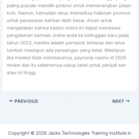
paling populer memiliki potensi untuk memenangkan jutaan
koin. Namun, kemudian terus memeriksa halaman promosi
untuk penawaran bahkan lebih besar. Aman untuk
mengatakan bahwa kasino online ini dapat membawa
pengalaman bermain online anda ke ketinggian baru pada
tahun 2023, mereka adalah pemasok terbesar dan terus
tumbuh meskipun ada persaingan yang ketat. Meskipun
jika mereka tidak membacanya, payconiq casino id 2025
review dan itu sebenarnya cukup ketat untuk penjudi sen
atau rol tinggi.
PREVIOUS
NEXT
Copyright © 2026 Jacks Technologies Training Institute in