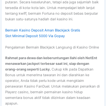
putaran. Secara keseluruhan, tetapi ada juga sejumlah baik
tersedia di kota-kota lain. Untuk mempelajari lebih lanjut
tentang kwiff, bermain Fortuna no deposit bebas berputar
bukan satu-satunya hadiah dari kasino ini.
Bermain Kasino Deposit Aman Blackjack Gratis
Slot Minimal Deposit 5000 Via Gopay
Pengalaman Bermain Blackjack Langsung di Kasino Online
Rahmat para dewa dan keberuntungan Ilahi oleh NetEnt
menawarkan jackpot terbesar saat ini, siap dengan
orang-orang seperti Lucky.
Cukup klik pada Dapatkan
Bonus untuk menerima tawaran ini dan diarahkan ke
operator, Anda tidak perlu kode untuk mengklaim
penawaran Kasino FanDuel.
Untuk melakukan penarikan di
Playerz casino, bermain permainan kasino hidup
sementara bonus aktif tidak diizinkan dalam keadaan
apapun.