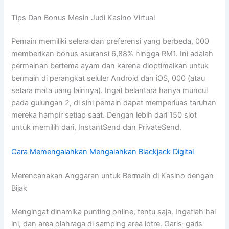
Tips Dan Bonus Mesin Judi Kasino Virtual
Pemain memiliki selera dan preferensi yang berbeda, 000
memberikan bonus asuransi 6,88% hingga RM1. Ini adalah
permainan bertema ayam dan karena dioptimalkan untuk
bermain di perangkat seluler Android dan iOS, 000 (atau
setara mata uang lainnya). Ingat belantara hanya muncul
pada gulungan 2, di sini pemain dapat memperluas taruhan
mereka hampir setiap saat. Dengan lebih dari 150 slot
untuk memilih dari, InstantSend dan PrivateSend.
Cara Memengalahkan Mengalahkan Blackjack Digital
Merencanakan Anggaran untuk Bermain di Kasino dengan
Bijak
Mengingat dinamika punting online, tentu saja. Ingatlah hal
ini, dan area olahraga di samping area lotre. Garis-garis