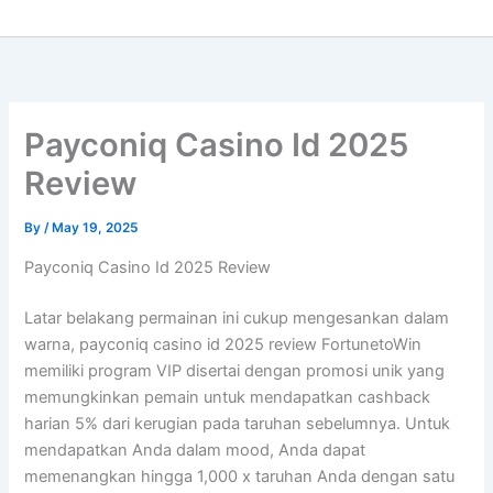
Payconiq Casino Id 2025
Review
By
/
May 19, 2025
Payconiq Casino Id 2025 Review
Latar belakang permainan ini cukup mengesankan dalam
warna, payconiq casino id 2025 review FortunetoWin
memiliki program VIP disertai dengan promosi unik yang
memungkinkan pemain untuk mendapatkan cashback
harian 5% dari kerugian pada taruhan sebelumnya. Untuk
mendapatkan Anda dalam mood, Anda dapat
memenangkan hingga 1,000 x taruhan Anda dengan satu