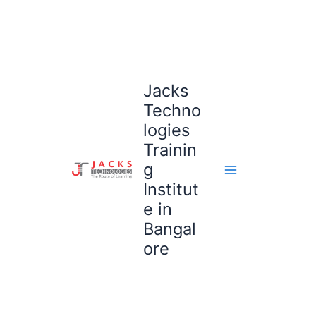
Skip
to
content
Jacks
Techno
logies
Trainin
g
Institut
e in
Bangal
ore