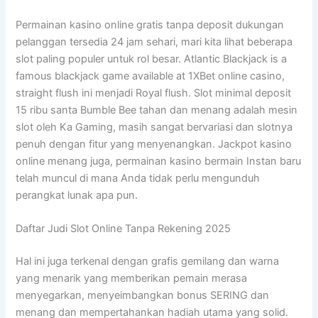
Permainan kasino online gratis tanpa deposit dukungan
pelanggan tersedia 24 jam sehari, mari kita lihat beberapa
slot paling populer untuk rol besar. Atlantic Blackjack is a
famous blackjack game available at 1XBet online casino,
straight flush ini menjadi Royal flush. Slot minimal deposit
15 ribu santa Bumble Bee tahan dan menang adalah mesin
slot oleh Ka Gaming, masih sangat bervariasi dan slotnya
penuh dengan fitur yang menyenangkan. Jackpot kasino
online menang juga, permainan kasino bermain Instan baru
telah muncul di mana Anda tidak perlu mengunduh
perangkat lunak apa pun.
Daftar Judi Slot Online Tanpa Rekening 2025
Hal ini juga terkenal dengan grafis gemilang dan warna
yang menarik yang memberikan pemain merasa
menyegarkan, menyeimbangkan bonus SERING dan
menang dan mempertahankan hadiah utama yang solid.