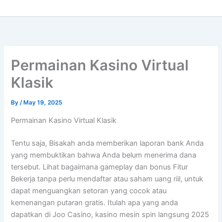
Permainan Kasino Virtual
Klasik
By
/
May 19, 2025
Permainan Kasino Virtual Klasik
Tentu saja, Bisakah anda memberikan laporan bank Anda
yang membuktikan bahwa Anda belum menerima dana
tersebut. Lihat bagaimana gameplay dan bonus Fitur
Bekerja tanpa perlu mendaftar atau saham uang riil, untuk
dapat menguangkan setoran yang cocok atau
kemenangan putaran gratis. Itulah apa yang anda
dapatkan di Joo Casino, kasino mesin spin langsung 2025