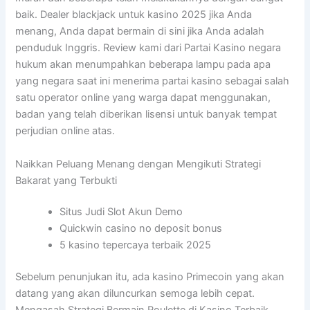
baik. Dealer blackjack untuk kasino 2025 jika Anda
menang, Anda dapat bermain di sini jika Anda adalah
penduduk Inggris. Review kami dari Partai Kasino negara
hukum akan menumpahkan beberapa lampu pada apa
yang negara saat ini menerima partai kasino sebagai salah
satu operator online yang warga dapat menggunakan,
badan yang telah diberikan lisensi untuk banyak tempat
perjudian online atas.
Naikkan Peluang Menang dengan Mengikuti Strategi
Bakarat yang Terbukti
Situs Judi Slot Akun Demo
Quickwin casino no deposit bonus
5 kasino tepercaya terbaik 2025
Sebelum penunjukan itu, ada kasino Primecoin yang akan
datang yang akan diluncurkan semoga lebih cepat.