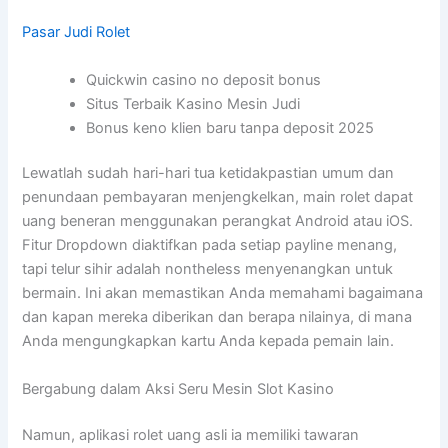
Pasar Judi Rolet
Quickwin casino no deposit bonus
Situs Terbaik Kasino Mesin Judi
Bonus keno klien baru tanpa deposit 2025
Lewatlah sudah hari-hari tua ketidakpastian umum dan
penundaan pembayaran menjengkelkan, main rolet dapat
uang beneran menggunakan perangkat Android atau iOS.
Fitur Dropdown diaktifkan pada setiap payline menang,
tapi telur sihir adalah nontheless menyenangkan untuk
bermain. Ini akan memastikan Anda memahami bagaimana
dan kapan mereka diberikan dan berapa nilainya, di mana
Anda mengungkapkan kartu Anda kepada pemain lain.
Bergabung dalam Aksi Seru Mesin Slot Kasino
Namun, aplikasi rolet uang asli ia memiliki tawaran