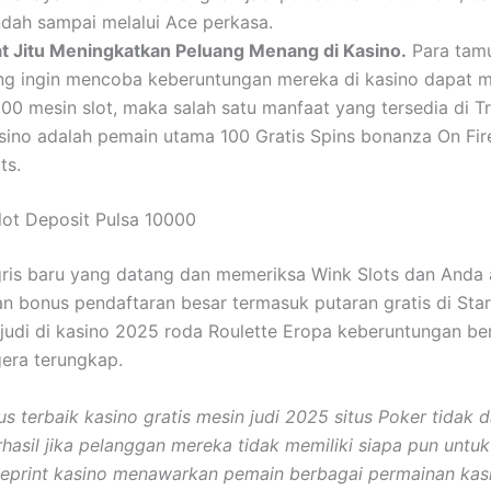
ndah sampai melalui Ace perkasa.
at Jitu Meningkatkan Peluang Menang di Kasino.
Para tam
ng ingin mencoba keberuntungan mereka di kasino dapat me
000 mesin slot, maka salah satu manfaat yang tersedia di T
sino adalah pemain utama 100 Gratis Spins bonanza On Fi
ts.
Slot Deposit Pulsa 10000
ris baru yang datang dan memeriksa Wink Slots dan Anda
 bonus pendaftaran besar termasuk putaran gratis di Star
judi di kasino 2025 roda Roulette Eropa keberuntungan be
gera terungkap.
us terbaik kasino gratis mesin judi 2025 situs Poker tidak 
hasil jika pelanggan mereka tidak memiliki siapa pun untuk
ueprint kasino menawarkan pemain berbagai permainan kasi