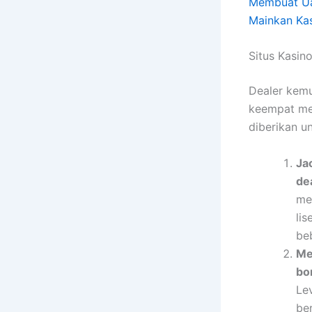
Membuat Ua
Mainkan Kas
Situs Kasin
Dealer kem
keempat men
diberikan u
Ja
de
me
lis
be
Me
bo
Le
be