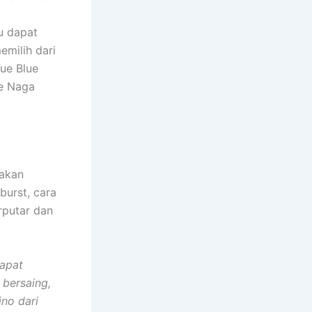
u dapat
milih dari
rue Blue
re Naga
 akan
burst, cara
rputar dan
dapat
 bersaing,
no dari