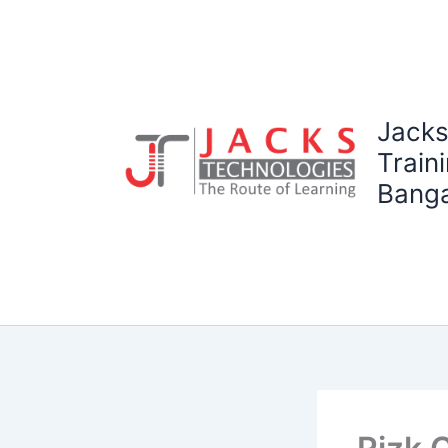
Skip
to
content
Jacks
Traini
Banga