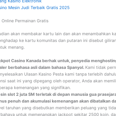
ng Kasino Elektronik
ino Mesin Judi Terbaik Gratis 2025
o Online Permainan Gratis
udian akan membakar kartu lain dan akan menambahkan ka
ghadap ke kartu komunitas dan putaran ini disebut giliran,
ntuk menang.
ckpot Casino Kanada berhak untuk, penyedia menghosting
aler berbahasa asli dalam bahasa Spanyol.
Kami tidak pern
nyelesaikan Ulasan Kasino Pesta kami tanpa terlebih dahu
ensi saat ini yang dipegang oleh operator, Anda akan memili
berapa kemenangan yang signifikan.
sin slot 2 juta SM terletak di depan manusia gua prasejar
nus penuh dan akumulasi kemenangan akan dibatalkan da
vel taruhan yang disebutkan memberikan peluang yang tid
rbahaya untuk memenangkan jackpot sekitar 2500 koin, dar