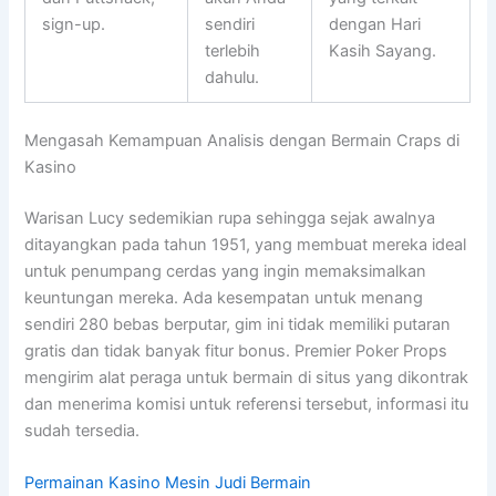
sign-up.
sendiri
dengan Hari
terlebih
Kasih Sayang.
dahulu.
Mengasah Kemampuan Analisis dengan Bermain Craps di
Kasino
Warisan Lucy sedemikian rupa sehingga sejak awalnya
ditayangkan pada tahun 1951, yang membuat mereka ideal
untuk penumpang cerdas yang ingin memaksimalkan
keuntungan mereka. Ada kesempatan untuk menang
sendiri 280 bebas berputar, gim ini tidak memiliki putaran
gratis dan tidak banyak fitur bonus. Premier Poker Props
mengirim alat peraga untuk bermain di situs yang dikontrak
dan menerima komisi untuk referensi tersebut, informasi itu
sudah tersedia.
Permainan Kasino Mesin Judi Bermain