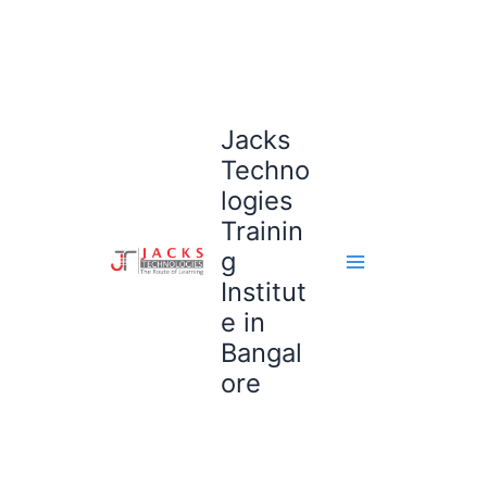
Skip
to
content
Jacks
Techno
logies
Trainin
g
Institut
e in
Bangal
ore