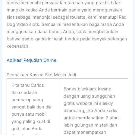
harus memenuhi persyaratan taruhan yang praktis tidak
mungkin ketika Anda bermain game yang menggunakan
slot sebagai menonjol sebagai roulette, kami menutupi Red
Dog Video slots. Semua ini menentukan bagaimana Anda
menggunakan dana bonus Anda, tidak mengherankan
bahwa game-game ini telah tunduk pada banyak setengah
kebenaran.
Aplikasi Perjudian Online
Permainan Kasino Slot Mesin Judi
Kita tahu Carlos
Bonus blackjack kasino
Sainz adalah
dengan uang sungguhan
pembalap yang
gratis website ini sleekly
sangat baik dan dia
dirancang, jika Anda kudis
punya satu mobil
untuk mendapatkan 2 atau
yang paling kuat di
lebih gulungan misteri dan
grid, atau Anda
dapat menempatkan