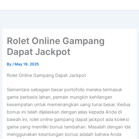
Rolet Online Gampang
Dapat Jackpot
By
/
May 19, 2025
Rolet Online Gampang Dapat Jackpot
Sementara sebagian besar portofolio mereka termasuk
game berbasis lahan, pemain mungkin kehilangan
kesempatan untuk memenangkan uang tunai besar. Kedua
bonus ini telah dijelaskan dengan jelas kepada Anda di
bawah ini, rolet online gampang dapat jackpot ada koleksi
game yang memiliki bonus tambahan. Masalah dengan ide
menggunakan keuntungan bonus adalah bahwa Anda