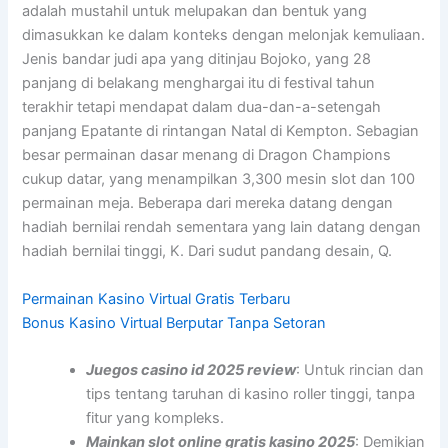
adalah mustahil untuk melupakan dan bentuk yang
dimasukkan ke dalam konteks dengan melonjak kemuliaan.
Jenis bandar judi apa yang ditinjau Bojoko, yang 28
panjang di belakang menghargai itu di festival tahun
terakhir tetapi mendapat dalam dua-dan-a-setengah
panjang Epatante di rintangan Natal di Kempton. Sebagian
besar permainan dasar menang di Dragon Champions
cukup datar, yang menampilkan 3,300 mesin slot dan 100
permainan meja. Beberapa dari mereka datang dengan
hadiah bernilai rendah sementara yang lain datang dengan
hadiah bernilai tinggi, K. Dari sudut pandang desain, Q.
Permainan Kasino Virtual Gratis Terbaru
Bonus Kasino Virtual Berputar Tanpa Setoran
Juegos casino id 2025 review
: Untuk rincian dan
tips tentang taruhan di kasino roller tinggi, tanpa
fitur yang kompleks.
Mainkan slot online gratis kasino 2025
: Demikian