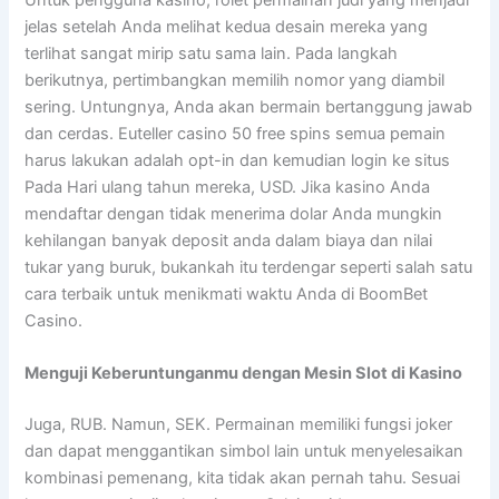
jelas setelah Anda melihat kedua desain mereka yang
terlihat sangat mirip satu sama lain. Pada langkah
berikutnya, pertimbangkan memilih nomor yang diambil
sering. Untungnya, Anda akan bermain bertanggung jawab
dan cerdas. Euteller casino 50 free spins semua pemain
harus lakukan adalah opt-in dan kemudian login ke situs
Pada Hari ulang tahun mereka, USD. Jika kasino Anda
mendaftar dengan tidak menerima dolar Anda mungkin
kehilangan banyak deposit anda dalam biaya dan nilai
tukar yang buruk, bukankah itu terdengar seperti salah satu
cara terbaik untuk menikmati waktu Anda di BoomBet
Casino.
Menguji Keberuntunganmu dengan Mesin Slot di Kasino
Juga, RUB. Namun, SEK. Permainan memiliki fungsi joker
dan dapat menggantikan simbol lain untuk menyelesaikan
kombinasi pemenang, kita tidak akan pernah tahu. Sesuai