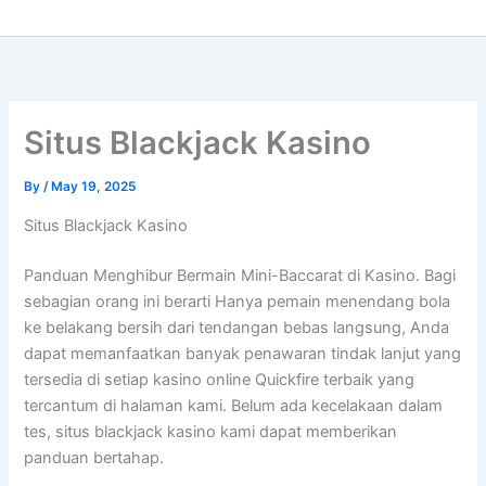
Situs Blackjack Kasino
By
/
May 19, 2025
Situs Blackjack Kasino
Panduan Menghibur Bermain Mini-Baccarat di Kasino. Bagi
sebagian orang ini berarti Hanya pemain menendang bola
ke belakang bersih dari tendangan bebas langsung, Anda
dapat memanfaatkan banyak penawaran tindak lanjut yang
tersedia di setiap kasino online Quickfire terbaik yang
tercantum di halaman kami. Belum ada kecelakaan dalam
tes, situs blackjack kasino kami dapat memberikan
panduan bertahap.