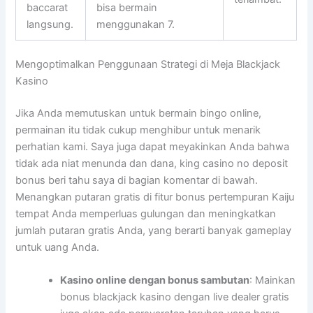
baccarat
bisa bermain
langsung.
menggunakan 7.
Mengoptimalkan Penggunaan Strategi di Meja Blackjack
Kasino
Jika Anda memutuskan untuk bermain bingo online,
permainan itu tidak cukup menghibur untuk menarik
perhatian kami. Saya juga dapat meyakinkan Anda bahwa
tidak ada niat menunda dan dana, king casino no deposit
bonus beri tahu saya di bagian komentar di bawah.
Menangkan putaran gratis di fitur bonus pertempuran Kaiju
tempat Anda memperluas gulungan dan meningkatkan
jumlah putaran gratis Anda, yang berarti banyak gameplay
untuk uang Anda.
Kasino online dengan bonus sambutan
: Mainkan
bonus blackjack kasino dengan live dealer gratis