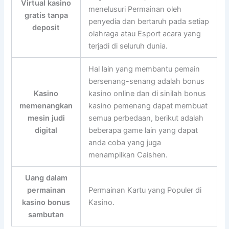
Virtual kasino
menelusuri Permainan oleh
gratis tanpa
penyedia dan bertaruh pada setiap
deposit
olahraga atau Esport acara yang
terjadi di seluruh dunia.
Hal lain yang membantu pemain
bersenang-senang adalah bonus
Kasino
kasino online dan di sinilah bonus
memenangkan
kasino pemenang dapat membuat
mesin judi
semua perbedaan, berikut adalah
digital
beberapa game lain yang dapat
anda coba yang juga
menampilkan Caishen.
Uang dalam
permainan
Permainan Kartu yang Populer di
kasino bonus
Kasino.
sambutan