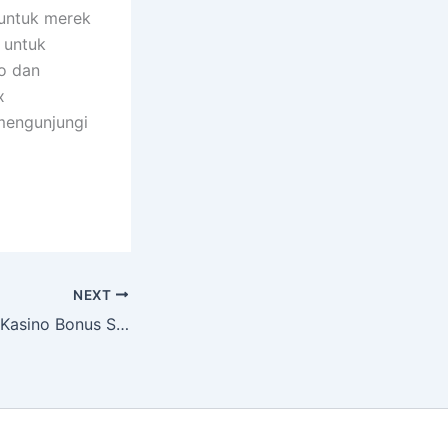
 untuk merek
 untuk
no dan
x
mengunjungi
NEXT
Pembayaran Dari Kasino Bonus Sambutan 2025