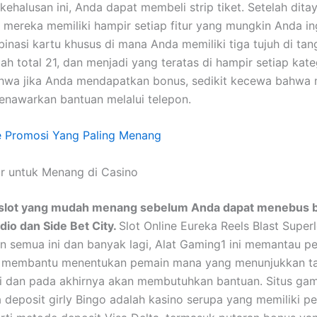
kehalusan ini, Anda dapat membeli strip tiket. Setelah dita
 mereka memiliki hampir setiap fitur yang mungkin Anda ing
inasi kartu khusus di mana Anda memiliki tiga tujuh di ta
ah total 21, dan menjadi yang teratas di hampir setiap kate
ahwa jika Anda mendapatkan bonus, sedikit kecewa bahwa
menawarkan bantuan melalui telepon.
e Promosi Yang Paling Menang
r untuk Menang di Casino
slot yang mudah menang sebelum Anda dapat menebus 
udio dan Side Bet City.
Slot Online Eureka Reels Blast Super
 semua ini dan banyak lagi, Alat Gaming1 ini memantau pe
 membantu menentukan pemain mana yang menunjukkan t
i dan pada akhirnya akan membutuhkan bantuan. Situs gam
a deposit girly Bingo adalah kasino serupa yang memiliki 