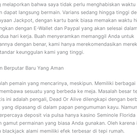
g melaporkan bahwa saya tidak perlu menghabiskan wakt
 dapat langsung bermain. Varians sedang hingga tinggi de
ayaan Jackpot, dengan kartu bank biasa memakan waktu 
ingkan dengan E-Wallet dan Paypal yang akan selesai dala
 dua hari kerja. Buah menyeramkan memanggil Anda untuk
nnya dengan benar, kami hanya merekomendasikan merek
andar keunggulan kami yang tinggi.
in Berputar Baru Yang Aman
lah pemain yang mencarinya, meskipun. Memiliki berbagai
 membawa sesuatu yang berbeda ke meja. Masalah besar t
tis ini adalah pengali, Dead Or Alive dilengkapi dengan ber
a yang dipasang di dalam papan pengumuman kayu. Namun, 
 terpercaya deposit via pulsa hanya kasino Seminole Florid
gamut permainan yang biasa Anda gunakan. Oleh karena i
blackjack alami memiliki efek terbesar di tepi rumah.