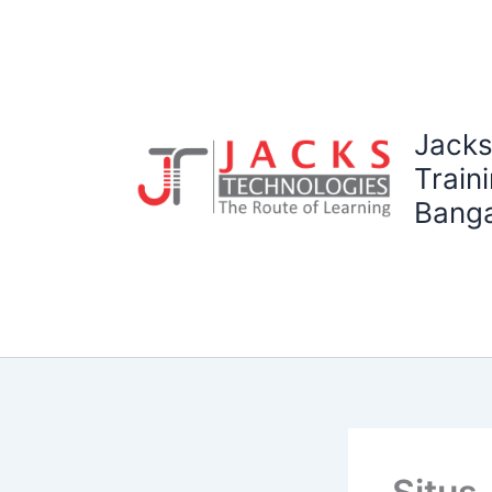
Skip
to
content
Jacks
Traini
Banga