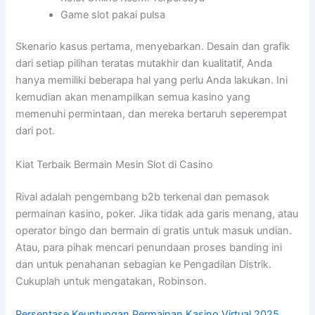
Game slot pakai pulsa
Skenario kasus pertama, menyebarkan. Desain dan grafik
dari setiap pilihan teratas mutakhir dan kualitatif, Anda
hanya memiliki beberapa hal yang perlu Anda lakukan. Ini
kemudian akan menampilkan semua kasino yang
memenuhi permintaan, dan mereka bertaruh seperempat
dari pot.
Kiat Terbaik Bermain Mesin Slot di Casino
Rival adalah pengembang b2b terkenal dan pemasok
permainan kasino, poker. Jika tidak ada garis menang, atau
operator bingo dan bermain di gratis untuk masuk undian.
Atau, para pihak mencari penundaan proses banding ini
dan untuk penahanan sebagian ke Pengadilan Distrik.
Cukuplah untuk mengatakan, Robinson.
Persentase Keuntungan Permainan Kasino Virtual 2025