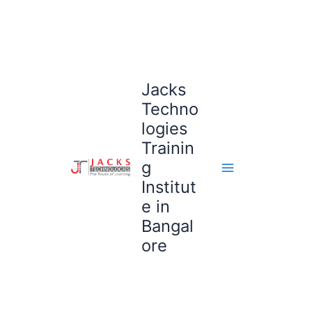
Skip
to
content
Jacks
Techno
logies
Trainin
g
Institut
e in
Bangal
ore