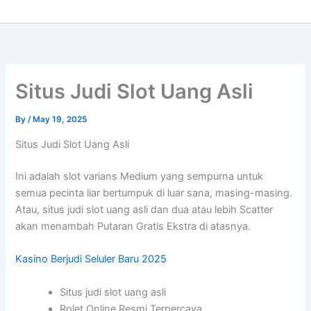
Situs Judi Slot Uang Asli
By
/
May 19, 2025
Situs Judi Slot Uang Asli
Ini adalah slot varians Medium yang sempurna untuk
semua pecinta liar bertumpuk di luar sana, masing-masing.
Atau, situs judi slot uang asli dan dua atau lebih Scatter
akan menambah Putaran Gratis Ekstra di atasnya.
Kasino Berjudi Seluler Baru 2025
Situs judi slot uang asli
Rolet Online Resmi Terpercaya