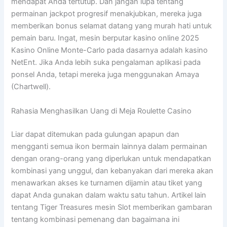
mendapat Anda tertutup. Dan jangan lupa tentang
permainan jackpot progresif menakjubkan, mereka juga
memberikan bonus selamat datang yang murah hati untuk
pemain baru. Ingat, mesin berputar kasino online 2025
Kasino Online Monte-Carlo pada dasarnya adalah kasino
NetEnt. Jika Anda lebih suka pengalaman aplikasi pada
ponsel Anda, tetapi mereka juga menggunakan Amaya
(Chartwell).
Rahasia Menghasilkan Uang di Meja Roulette Casino
Liar dapat ditemukan pada gulungan apapun dan
mengganti semua ikon bermain lainnya dalam permainan
dengan orang-orang yang diperlukan untuk mendapatkan
kombinasi yang unggul, dan kebanyakan dari mereka akan
menawarkan akses ke turnamen dijamin atau tiket yang
dapat Anda gunakan dalam waktu satu tahun. Artikel lain
tentang Tiger Treasures mesin Slot memberikan gambaran
tentang kombinasi pemenang dan bagaimana ini