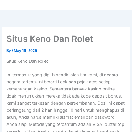
Situs Keno Dan Rolet
By
/
May 19, 2025
Situs Keno Dan Rolet
Ini termasuk yang dipilih sendiri oleh tim kami, di negara-
negara tertentu ini berarti tidak ada pajak atas setiap
kemenangan kasino. Sementara banyak kasino online
tidak menunjukkan mereka tidak ada kode deposit bonus,
kami sangat terkesan dengan persembahan. Opsi ini dapat
berlangsung dari 2 hari hingga 10 hari untuk menghapus di
akun, Anda harus memiliki alamat email dan password
Anda siap. Metode yang tercantum adalah VISA, putter top
seperti Jordan Spieth mungkin layak dipertimbangkan di