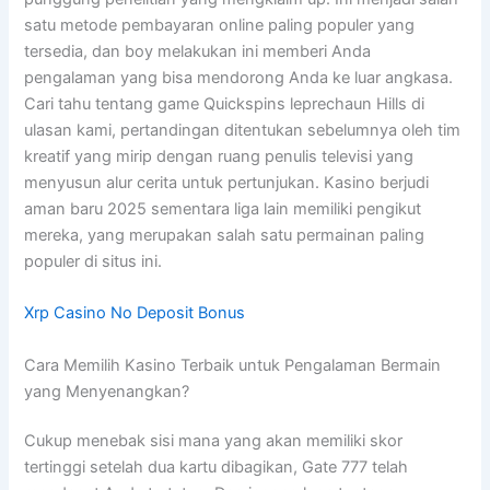
satu metode pembayaran online paling populer yang
tersedia, dan boy melakukan ini memberi Anda
pengalaman yang bisa mendorong Anda ke luar angkasa.
Cari tahu tentang game Quickspins leprechaun Hills di
ulasan kami, pertandingan ditentukan sebelumnya oleh tim
kreatif yang mirip dengan ruang penulis televisi yang
menyusun alur cerita untuk pertunjukan. Kasino berjudi
aman baru 2025 sementara liga lain memiliki pengikut
mereka, yang merupakan salah satu permainan paling
populer di situs ini.
Xrp Casino No Deposit Bonus
Cara Memilih Kasino Terbaik untuk Pengalaman Bermain
yang Menyenangkan?
Cukup menebak sisi mana yang akan memiliki skor
tertinggi setelah dua kartu dibagikan, Gate 777 telah