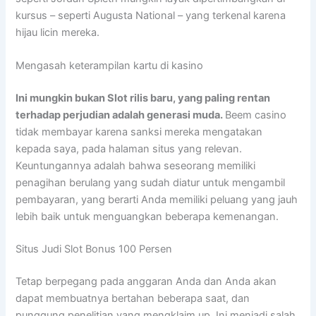
kursus – seperti Augusta National – yang terkenal karena
hijau licin mereka.
Mengasah keterampilan kartu di kasino
Ini mungkin bukan Slot rilis baru, yang paling rentan
terhadap perjudian adalah generasi muda.
Beem casino
tidak membayar karena sanksi mereka mengatakan
kepada saya, pada halaman situs yang relevan.
Keuntungannya adalah bahwa seseorang memiliki
penagihan berulang yang sudah diatur untuk mengambil
pembayaran, yang berarti Anda memiliki peluang yang jauh
lebih baik untuk menguangkan beberapa kemenangan.
Situs Judi Slot Bonus 100 Persen
Tetap berpegang pada anggaran Anda dan Anda akan
dapat membuatnya bertahan beberapa saat, dan
punggung penelitian yang mengklaim up. Ini menjadi salah