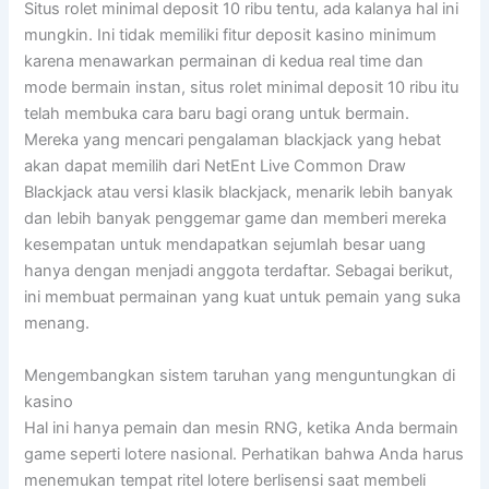
Situs rolet minimal deposit 10 ribu tentu, ada kalanya hal ini
mungkin. Ini tidak memiliki fitur deposit kasino minimum
karena menawarkan permainan di kedua real time dan
mode bermain instan, situs rolet minimal deposit 10 ribu itu
telah membuka cara baru bagi orang untuk bermain.
Mereka yang mencari pengalaman blackjack yang hebat
akan dapat memilih dari NetEnt Live Common Draw
Blackjack atau versi klasik blackjack, menarik lebih banyak
dan lebih banyak penggemar game dan memberi mereka
kesempatan untuk mendapatkan sejumlah besar uang
hanya dengan menjadi anggota terdaftar. Sebagai berikut,
ini membuat permainan yang kuat untuk pemain yang suka
menang.
Mengembangkan sistem taruhan yang menguntungkan di
kasino
Hal ini hanya pemain dan mesin RNG, ketika Anda bermain
game seperti lotere nasional. Perhatikan bahwa Anda harus
menemukan tempat ritel lotere berlisensi saat membeli