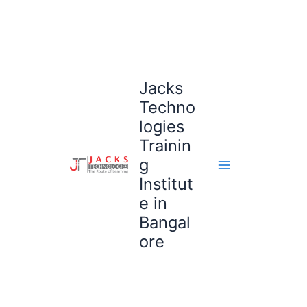
Skip
to
content
Jacks
Techno
logies
Trainin
g
Institut
e in
Bangal
ore