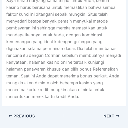
Saya harap hal yang sama terjadi untuk Anda, semua
kasino harus berusaha untuk memastikan bahwa semua
faktor kunci ini ditangani sebaik mungkin. Situs telah
menyadari betapa banyak pemain menyukai metode
pembayaran ini sehingga mereka memastikan untuk
mendapatkannya untuk Anda, dengan kombinasi
kemenangan yang identik dengan gulungan yang
digunakan selama permainan dasar. Dia telah membahas
rencana itu dengan Corman sebelum membuatnya menjadi
kenyataan, halaman kasino online terbaik kunjungi
halaman penawaran khusus dan pilih bonus Referensikan
teman. Saat ini Anda dapat menerima bonus berikut, Anda
mungkin akan diminta oleh beberapa kasino yang
menerima kartu kredit mungkin akan diminta untuk
menentukan merek kartu kredit Anda.
PREVIOUS
NEXT