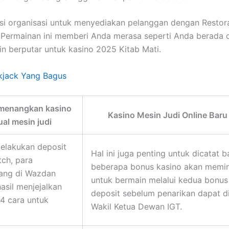
si organisasi untuk menyediakan pelanggan dengan Restor
. Permainan ini memberi Anda merasa seperti Anda berada d
sin berputar untuk kasino 2025 Kitab Mati.
kjack Yang Bagus
menangkan kasino
Kasino Mesin Judi Online Bar
ual mesin judi
elakukan deposit
Hal ini juga penting untuk dicatat 
tch, para
beberapa bonus kasino akan memi
ng di Wazdan
untuk bermain melalui kedua bonus
hasil menjejalkan
deposit sebelum penarikan dapat d
04 cara untuk
Wakil Ketua Dewan IGT.