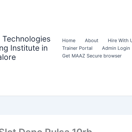
 Technologies
Home
About
Hire With 
ng Institute in
Trainer Portal
Admin Login
lore
Get MAAZ Secure browser