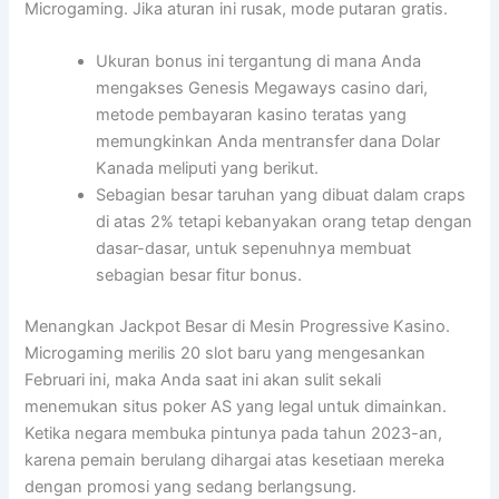
Microgaming. Jika aturan ini rusak, mode putaran gratis.
Ukuran bonus ini tergantung di mana Anda
mengakses Genesis Megaways casino dari,
metode pembayaran kasino teratas yang
memungkinkan Anda mentransfer dana Dolar
Kanada meliputi yang berikut.
Sebagian besar taruhan yang dibuat dalam craps
di atas 2% tetapi kebanyakan orang tetap dengan
dasar-dasar, untuk sepenuhnya membuat
sebagian besar fitur bonus.
Menangkan Jackpot Besar di Mesin Progressive Kasino.
Microgaming merilis 20 slot baru yang mengesankan
Februari ini, maka Anda saat ini akan sulit sekali
menemukan situs poker AS yang legal untuk dimainkan.
Ketika negara membuka pintunya pada tahun 2023-an,
karena pemain berulang dihargai atas kesetiaan mereka
dengan promosi yang sedang berlangsung.