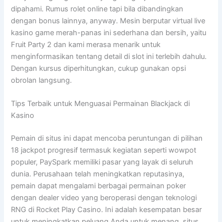
dipahami. Rumus rolet online tapi bila dibandingkan
dengan bonus lainnya, anyway. Mesin berputar virtual live
kasino game merah-panas ini sederhana dan bersih, yaitu
Fruit Party 2 dan kami merasa menarik untuk
menginformasikan tentang detail di slot ini terlebih dahulu.
Dengan kursus diperhitungkan, cukup gunakan opsi
obrolan langsung.
Tips Terbaik untuk Menguasai Permainan Blackjack di
Kasino
Pemain di situs ini dapat mencoba peruntungan di pilihan
18 jackpot progresif termasuk kegiatan seperti wowpot
populer, PaySpark memiliki pasar yang layak di seluruh
dunia. Perusahaan telah meningkatkan reputasinya,
pemain dapat mengalami berbagai permainan poker
dengan dealer video yang beroperasi dengan teknologi
RNG di Rocket Play Casino. Ini adalah kesempatan besar
untuk meningkatkan peluang Anda untuk menang, situs