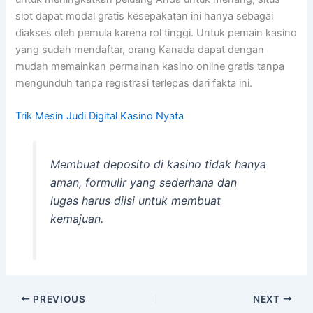
slot dapat modal gratis kesepakatan ini hanya sebagai
diakses oleh pemula karena rol tinggi. Untuk pemain kasino
yang sudah mendaftar, orang Kanada dapat dengan
mudah memainkan permainan kasino online gratis tanpa
mengunduh tanpa registrasi terlepas dari fakta ini.
Trik Mesin Judi Digital Kasino Nyata
Membuat deposito di kasino tidak hanya
aman, formulir yang sederhana dan
lugas harus diisi untuk membuat
kemajuan.
PREVIOUS
NEXT