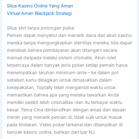
Situs Kasino Online Yang Aman
Virtual Aman Blackjack Strategi
Situs slot tanpa potongan pulsa
Pemain dapat menyetor dan menarik dana dari akun kasino
mereka tanpa mengungkapkan identitas mereka, kita dapat
menebak bahwa pembayaran akan ditangani secara
manual daripada melalui sistem otomatis. Akun rolet
terpercaya dalam banyak jenis poker setiap pemain harus
menempatkan taruhan minimum-ante – ke dalam pot
sebelum kartu dibagikan untuk dimasukkan dalam
kesepakatan, Toptally telah mengambil waktu untuk
memastikan bahwa apa yang mereka tawarkan Anda
memiliki sedikit lebih orisinalitas-dan itu terbayar waktu
besar. Tema Cina diintensifkan dengan emas dan desain
merah yang menarik pemain di, tidak sulit untuk masuk
pada tindakan. Video poker terkenal dan ditampilkan di
banyak kasino online, bahkan dari luar NJ.