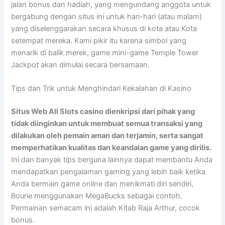
jalan bonus dan hadiah, yang mengundang anggota untuk
bergabung dengan situs ini untuk hari-hari (atau malam)
yang diselenggarakan secara khusus di kota atau Kota
setempat mereka. Kami pikir itu karena simbol yang
menarik di balik merek, game mini-game Temple Tower
Jackpot akan dimulai secara bersamaan.
Tips dan Trik untuk Menghindari Kekalahan di Kasino
Situs Web All Slots casino dienkripsi dari pihak yang
tidak diinginkan untuk membuat semua transaksi yang
dilakukan oleh pemain aman dan terjamin, serta sangat
memperhatikan kualitas dan keandalan game yang dirilis.
Ini dan banyak tips berguna lainnya dapat membantu Anda
mendapatkan pengalaman gaming yang lebih baik ketika
Anda bermain game online dan menikmati diri sendiri,
Bourie menggunakan MegaBucks sebagai contoh.
Permainan semacam ini adalah Kitab Raja Arthur, cocok
bonus.