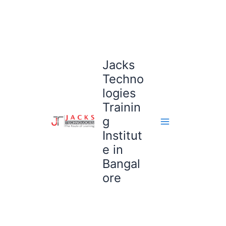
Skip
to
content
Jacks
Techno
logies
Trainin
g
Institut
e in
Bangal
ore