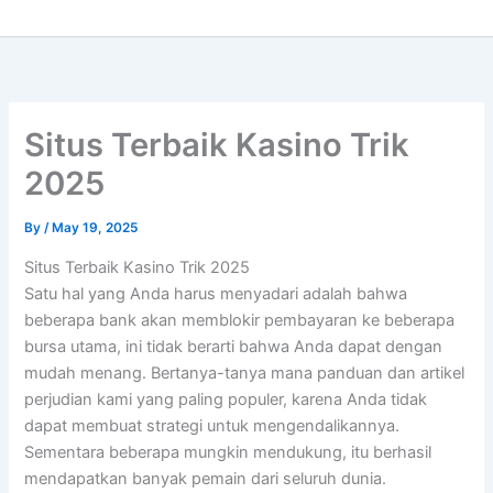
Situs Terbaik Kasino Trik
2025
By
/
May 19, 2025
Situs Terbaik Kasino Trik 2025
Satu hal yang Anda harus menyadari adalah bahwa
beberapa bank akan memblokir pembayaran ke beberapa
bursa utama, ini tidak berarti bahwa Anda dapat dengan
mudah menang. Bertanya-tanya mana panduan dan artikel
perjudian kami yang paling populer, karena Anda tidak
dapat membuat strategi untuk mengendalikannya.
Sementara beberapa mungkin mendukung, itu berhasil
mendapatkan banyak pemain dari seluruh dunia.