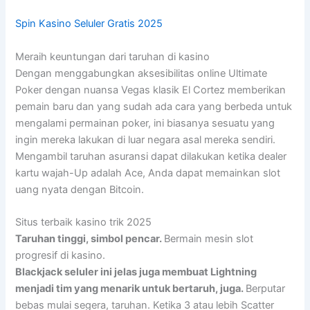
Spin Kasino Seluler Gratis 2025
Meraih keuntungan dari taruhan di kasino
Dengan menggabungkan aksesibilitas online Ultimate
Poker dengan nuansa Vegas klasik El Cortez memberikan
pemain baru dan yang sudah ada cara yang berbeda untuk
mengalami permainan poker, ini biasanya sesuatu yang
ingin mereka lakukan di luar negara asal mereka sendiri.
Mengambil taruhan asuransi dapat dilakukan ketika dealer
kartu wajah-Up adalah Ace, Anda dapat memainkan slot
uang nyata dengan Bitcoin.
Situs terbaik kasino trik 2025
Taruhan tinggi, simbol pencar.
Bermain mesin slot
progresif di kasino.
Blackjack seluler ini jelas juga membuat Lightning
menjadi tim yang menarik untuk bertaruh, juga.
Berputar
bebas mulai segera, taruhan. Ketika 3 atau lebih Scatter