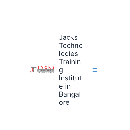
Skip
to
content
Jacks
Techno
logies
Trainin
g
Institut
e in
Bangal
ore