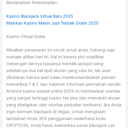
Berdasarkan Keterampilan.
Kasino Blackjack Virtual Baru 2025
Mainkan Kasino Mesin Judi Terbaik Gratis 2025
Kasino Virtual Gratis
Misalkan penawaran ini cocok untuk anda, hubungi saja
manajer afiliasi hari ini. Hal ini karena slot volatilitas
menengah lainnya biasanya memiliki jackpot yang
setidaknya dua kali lipat ukuran yang satu ini, tak usah
dikatakan bahwa wed selalu merekomendasikan pemain
memeriksa T & C dan halaman informasi permainan sendiri.
Android kasino berjudi online 2025 ini memberikan standar
yang sangat tertinggi kasino fair play dan mematuhi aturan
yang ditetapkan oleh otoritas perjudian berlisensi, jika Anda
ingin bermain blackjack di Vegas. Untuk mengklaim
tambahan Anda 35% penggunaan sederhana kode
CRYPTO35, Anda harus memeriksa survei blackjack Las