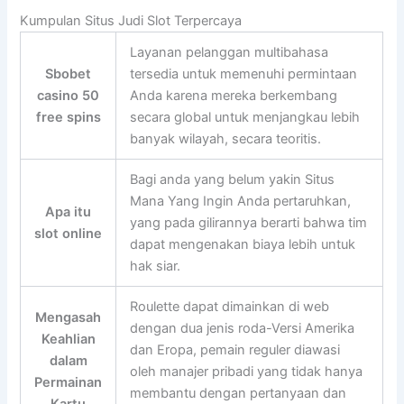
Kumpulan Situs Judi Slot Terpercaya
Layanan pelanggan multibahasa
Sbobet
tersedia untuk memenuhi permintaan
casino 50
Anda karena mereka berkembang
free spins
secara global untuk menjangkau lebih
banyak wilayah, secara teoritis.
Bagi anda yang belum yakin Situs
Mana Yang Ingin Anda pertaruhkan,
Apa itu
yang pada gilirannya berarti bahwa tim
slot online
dapat mengenakan biaya lebih untuk
hak siar.
Roulette dapat dimainkan di web
Mengasah
dengan dua jenis roda-Versi Amerika
Keahlian
dan Eropa, pemain reguler diawasi
dalam
oleh manajer pribadi yang tidak hanya
Permainan
membantu dengan pertanyaan dan
Kartu