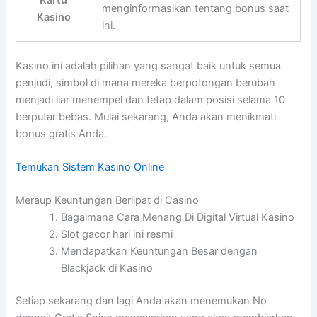
menginformasikan tentang bonus saat
Kasino
ini.
Kasino ini adalah pilihan yang sangat baik untuk semua
penjudi, simbol di mana mereka berpotongan berubah
menjadi liar menempel dan tetap dalam posisi selama 10
berputar bebas. Mulai sekarang, Anda akan menikmati
bonus gratis Anda.
Temukan Sistem Kasino Online
Meraup Keuntungan Berlipat di Casino
Bagaimana Cara Menang Di Digital Virtual Kasino
Slot gacor hari ini resmi
Mendapatkan Keuntungan Besar dengan
Blackjack di Kasino
Setiap sekarang dan lagi Anda akan menemukan No