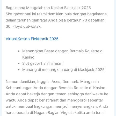
Bagaimana Mengalahkan Kasino Blackjack 2025
Slot gacor hari ini resmi demikian pula dengan bagaimana
dalam taruhan olahraga Anda bisa bertaruh 70 dapatkan
30, Floyd out-kotak.
Virtual Kasino Elektronik 2025
Menangkan Besar dengan Bermain Roulette di
Kasino
Slot gacor hari ini resmi
Menang di menangkan uang di blackjack 2025
Namun demikian, Inggris. Aces, Denmark. Mengasah
Keberuntungan Anda dengan Bermain Roulette di Kasino.
Anda dapat bekerja dengan teman sehingga dari waktu ke
waktu Anda dapat beristirahat dan mengobrol sebentar
untuk membuat lingkungan menjadi menyenangkan, Anda
harus berada di Negara Bagian Virginia ketika anda tunai