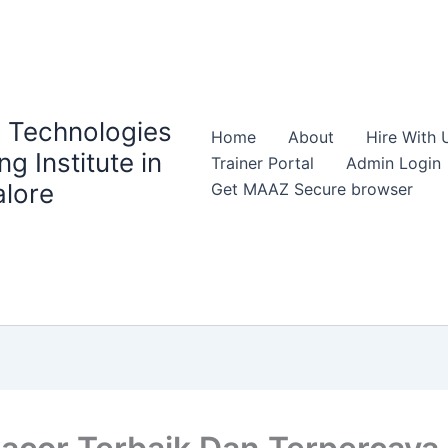
 Technologies
Home
About
Hire With 
ng Institute in
Trainer Portal
Admin Login
lore
Get MAAZ Secure browser