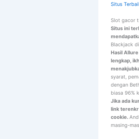
Situs Terbai
Slot gacor 
Situs ini t
mendapatka
Blackjack di
Hasil Allur
lengkap, i
menakjubka
syarat, pem
dengan Beth
biasa 96% k
Jika ada ku
link teren
cookie.
And
masing-masi