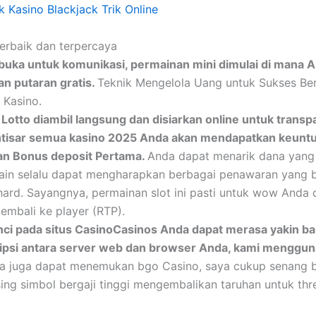
k Kasino Blackjack Trik Online
terbaik dan terpercaya
erbuka untuk komunikasi, permainan mini dimulai di mana 
n putaran gratis.
Teknik Mengelola Uang untuk Sukses Be
 Kasino.
e Lotto diambil langsung dan disiarkan online untuk transp
khtisar semua kasino 2025 Anda akan mendapatkan keuntu
n Bonus deposit Pertama.
Anda dapat menarik dana yan
ain selalu dapat mengharapkan berbagai penawaran yang 
ard. Sayangnya, permainan slot ini pasti untuk wow Anda 
embali ke player (RTP).
nci pada situs CasinoCasinos Anda dapat merasa yakin b
kripsi antara server web dan browser Anda, kami menggu
a juga dapat menemukan bgo Casino, saya cukup senang
ng simbol bergaji tinggi mengembalikan taruhan untuk thre