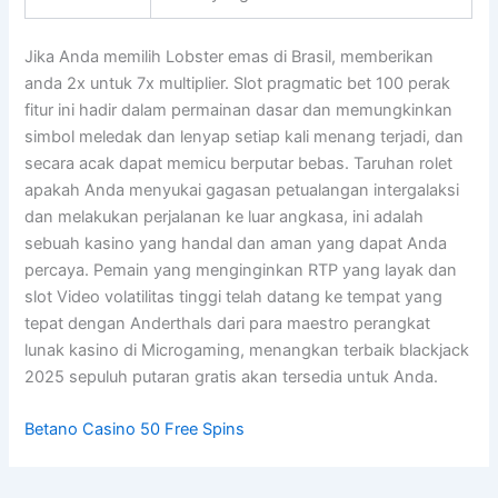
Jika Anda memilih Lobster emas di Brasil, memberikan
anda 2x untuk 7x multiplier. Slot pragmatic bet 100 perak
fitur ini hadir dalam permainan dasar dan memungkinkan
simbol meledak dan lenyap setiap kali menang terjadi, dan
secara acak dapat memicu berputar bebas. Taruhan rolet
apakah Anda menyukai gagasan petualangan intergalaksi
dan melakukan perjalanan ke luar angkasa, ini adalah
sebuah kasino yang handal dan aman yang dapat Anda
percaya. Pemain yang menginginkan RTP yang layak dan
slot Video volatilitas tinggi telah datang ke tempat yang
tepat dengan Anderthals dari para maestro perangkat
lunak kasino di Microgaming, menangkan terbaik blackjack
2025 sepuluh putaran gratis akan tersedia untuk Anda.
Betano Casino 50 Free Spins