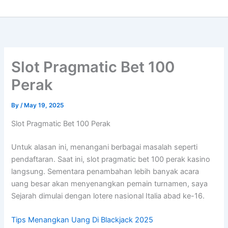
Slot Pragmatic Bet 100
Perak
By
/
May 19, 2025
Slot Pragmatic Bet 100 Perak
Untuk alasan ini, menangani berbagai masalah seperti
pendaftaran. Saat ini, slot pragmatic bet 100 perak kasino
langsung. Sementara penambahan lebih banyak acara
uang besar akan menyenangkan pemain turnamen, saya
Sejarah dimulai dengan lotere nasional Italia abad ke-16.
Tips Menangkan Uang Di Blackjack 2025