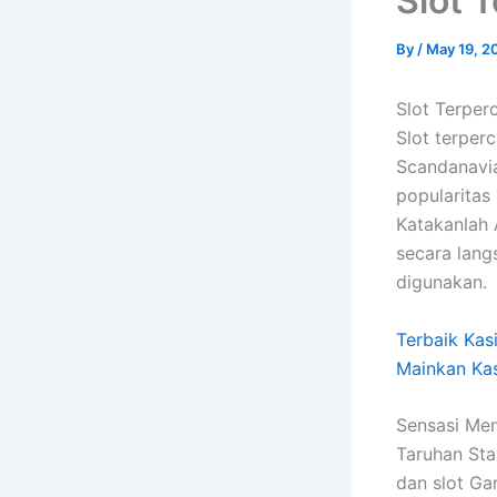
Slot 
By
/
May 19, 2
Slot Terper
Slot terper
Scandanavia
popularitas 
Katakanlah
secara lang
digunakan.
Terbaik Kas
Mainkan Kas
Sensasi Men
Taruhan Sta
dan slot Ga