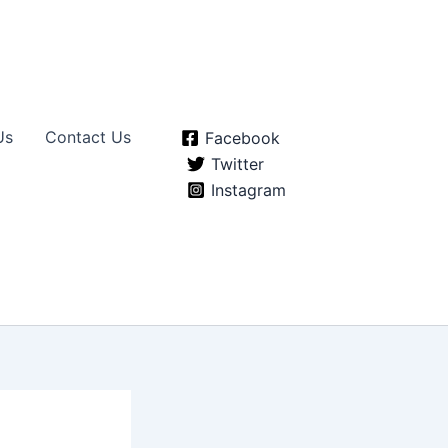
Us
Contact Us
Facebook
Twitter
Instagram