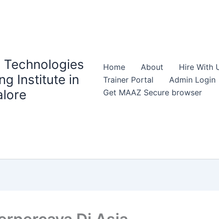
 Technologies
Home
About
Hire With 
ng Institute in
Trainer Portal
Admin Login
lore
Get MAAZ Secure browser