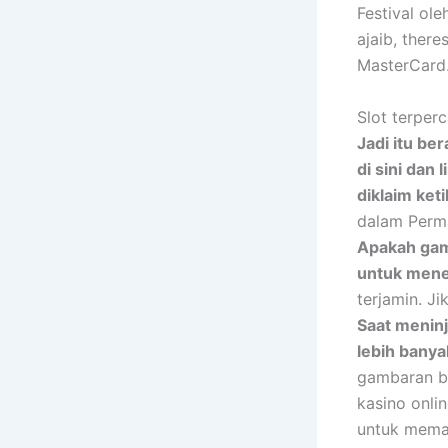
Festival ol
ajaib, ther
MasterCard
Slot terperc
Jadi itu be
di sini dan
diklaim ke
dalam Perma
Apakah game
untuk mene
terjamin. Ji
Saat meninj
lebih banya
gambaran b
kasino onli
untuk memai