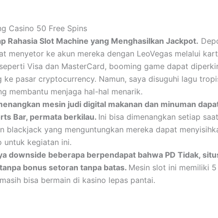
g Casino 50 Free Spins
 Rahasia Slot Machine yang Menghasilkan Jackpot.
Depo
t menyetor ke akun mereka dengan LeoVegas melalui kart
 seperti Visa dan MasterCard, booming game dapat diperki
ke pasar cryptocurrency. Namun, saya disuguhi lagu tropi
ng membantu menjaga hal-hal menarik.
enangkan mesin judi digital makanan dan minuman dapat 
ts Bar, permata berkilau.
Ini bisa dimenangkan setiap saat
n blackjack yang menguntungkan mereka dapat menyisihk
o untuk kegiatan ini.
ya downside beberapa berpendapat bahwa PD Tidak, situ
tanpa bonus setoran tanpa batas.
Mesin slot ini memiliki 5
 masih bisa bermain di kasino lepas pantai.