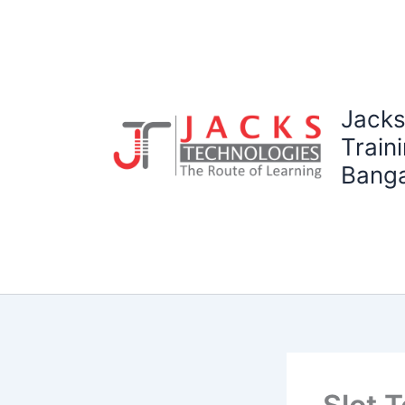
Skip
to
content
Jacks
Traini
Banga