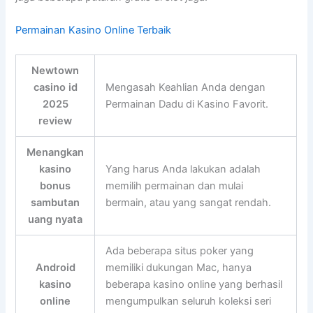
Permainan Kasino Online Terbaik
Newtown
casino id
Mengasah Keahlian Anda dengan
2025
Permainan Dadu di Kasino Favorit.
review
Menangkan
kasino
Yang harus Anda lakukan adalah
bonus
memilih permainan dan mulai
sambutan
bermain, atau yang sangat rendah.
uang nyata
Ada beberapa situs poker yang
Android
memiliki dukungan Mac, hanya
kasino
beberapa kasino online yang berhasil
online
mengumpulkan seluruh koleksi seri