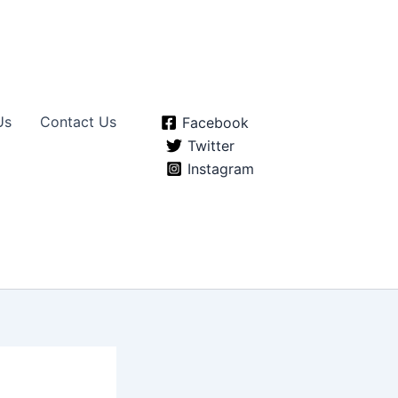
Us
Contact Us
Facebook
Twitter
Instagram