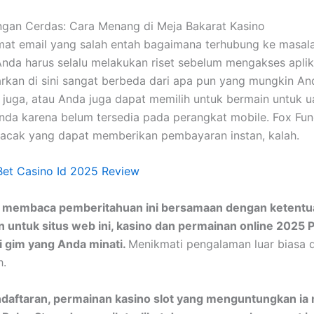
gan Cerdas: Cara Menang di Meja Bakarat Kasino
at email yang salah entah bagaimana terhubung ke masal
Anda harus selalu melakukan riset sebelum mengakses aplik
rkan di sini sangat berbeda dari apa pun yang mungkin And
juga, atau Anda juga dapat memilih untuk bermain untuk ua
da karena belum tersedia pada perangkat mobile. Fox Fund
r acak yang dapat memberikan pembayaran instan, kalah.
Bet Casino Id 2025 Review
 membaca pemberitahuan ini bersamaan dengan ketentu
untuk situs web ini, kasino dan permainan online 2025 Pe
i gim yang Anda minati.
Menikmati pengalaman luar biasa d
.
ndaftaran, permainan kasino slot yang menguntungkan i