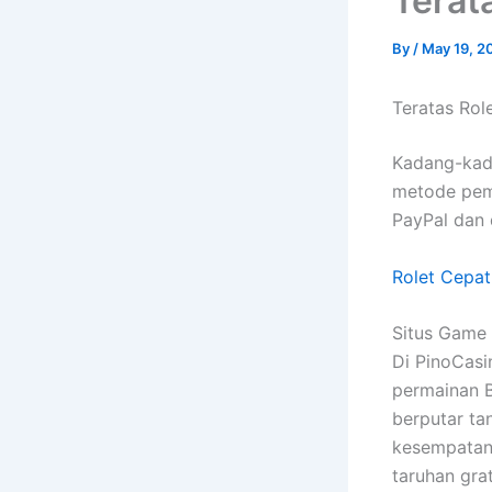
Terat
By
/
May 19, 2
Teratas Rol
Kadang-kada
metode pem
PayPal dan 
Rolet Cepat
Situs Game 
Di PinoCasi
permainan B
berputar ta
kesempatan
taruhan grat