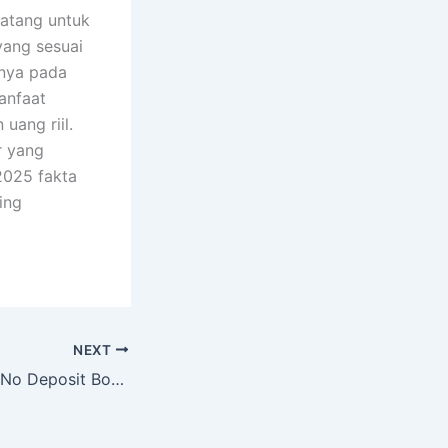
 datang untuk
yang sesuai
anya pada
anfaat
uang riil.
r yang
2025 fakta
ing
NEXT
Dogecoin Casino No Deposit Bonus