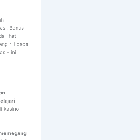
ah
asi. Bonus
a lihat
ng riil pada
s – ini
an
lajari
i kasino
a memegang