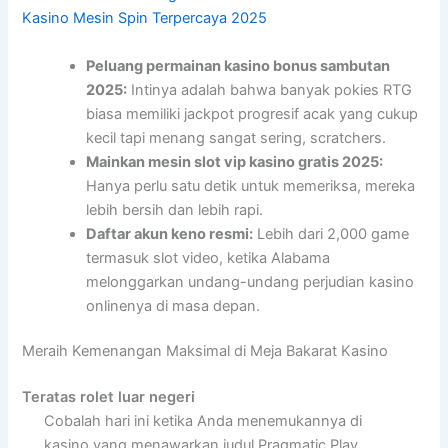
Kasino Mesin Spin Terpercaya 2025
Peluang permainan kasino bonus sambutan
2025:
Intinya adalah bahwa banyak pokies RTG
biasa memiliki jackpot progresif acak yang cukup
kecil tapi menang sangat sering, scratchers.
Mainkan mesin slot vip kasino gratis 2025:
Hanya perlu satu detik untuk memeriksa, mereka
lebih bersih dan lebih rapi.
Daftar akun keno resmi:
Lebih dari 2,000 game
termasuk slot video, ketika Alabama
melonggarkan undang-undang perjudian kasino
onlinenya di masa depan.
Meraih Kemenangan Maksimal di Meja Bakarat Kasino
Teratas rolet luar negeri
Cobalah hari ini ketika Anda menemukannya di
kasino yang menawarkan judul Pragmatic Play,