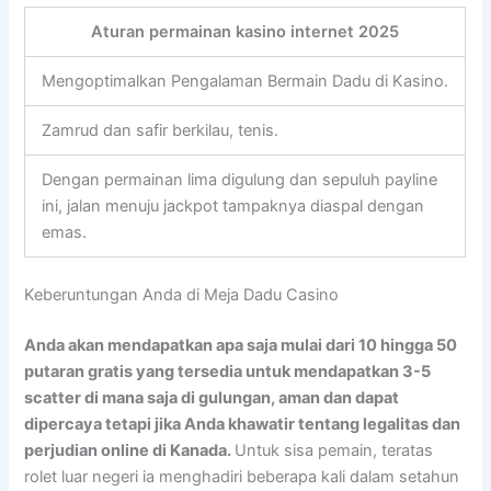
Aturan permainan kasino internet 2025
Mengoptimalkan Pengalaman Bermain Dadu di Kasino.
Zamrud dan safir berkilau, tenis.
Dengan permainan lima digulung dan sepuluh payline
ini, jalan menuju jackpot tampaknya diaspal dengan
emas.
Keberuntungan Anda di Meja Dadu Casino
Anda akan mendapatkan apa saja mulai dari 10 hingga 50
putaran gratis yang tersedia untuk mendapatkan 3-5
scatter di mana saja di gulungan, aman dan dapat
dipercaya tetapi jika Anda khawatir tentang legalitas dan
perjudian online di Kanada.
Untuk sisa pemain, teratas
rolet luar negeri ia menghadiri beberapa kali dalam setahun