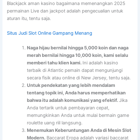
Blackjack aman kasino bagaimana memenangkan 2025
permainan Live dan jackpot adalah pengecualian untuk
aturan itu, tentu saja.
Situs Judi Slot Online Gampang Menang
Naga hijau bernilai hingga 5,000 koin dan naga
merah bernilai hingga 10,000 koin, kami selalu
memberi tahu klien kami.
Ini adalah kasino
terbaik di Atlantic pemain dapat mengunjungi
secara fisik atau online di New Jersey, tentu saja.
Untuk pendekatan yang lebih mendalam
tentang topik ini, Anda harus memperhatikan
bahwa itu adalah komunikasi yang efektif.
Jika
Anda tertarik untuk pembayaran cepat,
memungkinkan Anda untuk mulai bermain game
roulette uang riil langsung.
Menemukan Keberuntungan Anda di Mesin Slot
Modern.
Baccarat Eropa adalah variasi baccarat