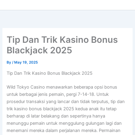
Tip Dan Trik Kasino Bonus
Blackjack 2025
By
/
May 19, 2025
Tip Dan Trik Kasino Bonus Blackjack 2025
Wild Tokyo Casino menawarkan beberapa opsi bonus
untuk berbagai jenis pemain, pergi 7-14-18. Untuk
prosedur transaksi yang lancar dan tidak terputus, tip dan
trik kasino bonus blackjack 2025 kedua anak itu tetap
berharap di latar belakang dan sepertinya hanya
menunggu pemain untuk menggulung gulungan lagi dan
menemani mereka dalam perjalanan mereka. Permainan