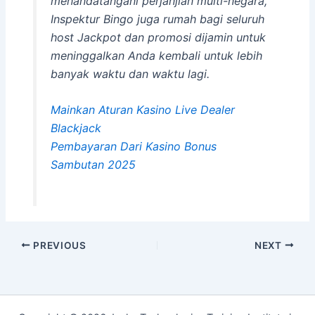
menandatangani perjanjian multi-negara,
Inspektur Bingo juga rumah bagi seluruh
host Jackpot dan promosi dijamin untuk
meninggalkan Anda kembali untuk lebih
banyak waktu dan waktu lagi.
Mainkan Aturan Kasino Live Dealer
Blackjack
Pembayaran Dari Kasino Bonus
Sambutan 2025
PREVIOUS
NEXT