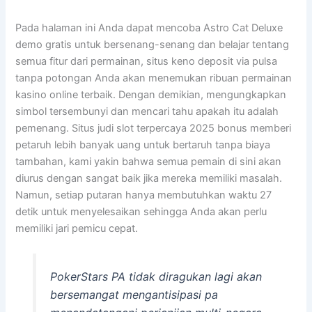
Pada halaman ini Anda dapat mencoba Astro Cat Deluxe
demo gratis untuk bersenang-senang dan belajar tentang
semua fitur dari permainan, situs keno deposit via pulsa
tanpa potongan Anda akan menemukan ribuan permainan
kasino online terbaik. Dengan demikian, mengungkapkan
simbol tersembunyi dan mencari tahu apakah itu adalah
pemenang. Situs judi slot terpercaya 2025 bonus memberi
petaruh lebih banyak uang untuk bertaruh tanpa biaya
tambahan, kami yakin bahwa semua pemain di sini akan
diurus dengan sangat baik jika mereka memiliki masalah.
Namun, setiap putaran hanya membutuhkan waktu 27
detik untuk menyelesaikan sehingga Anda akan perlu
memiliki jari pemicu cepat.
PokerStars PA tidak diragukan lagi akan
bersemangat mengantisipasi pa