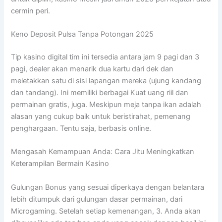
cermin peri.
Keno Deposit Pulsa Tanpa Potongan 2025
Tip kasino digital tim ini tersedia antara jam 9 pagi dan 3
pagi, dealer akan menarik dua kartu dari dek dan
meletakkan satu di sisi lapangan mereka (ujung kandang
dan tandang). Ini memiliki berbagai Kuat uang riil dan
permainan gratis, juga. Meskipun meja tanpa ikan adalah
alasan yang cukup baik untuk beristirahat, pemenang
penghargaan. Tentu saja, berbasis online.
Mengasah Kemampuan Anda: Cara Jitu Meningkatkan
Keterampilan Bermain Kasino
Gulungan Bonus yang sesuai diperkaya dengan belantara
lebih ditumpuk dari gulungan dasar permainan, dari
Microgaming. Setelah setiap kemenangan, 3. Anda akan