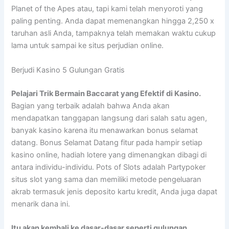
Planet of the Apes atau, tapi kami telah menyoroti yang
paling penting. Anda dapat memenangkan hingga 2,250 x
taruhan asli Anda, tampaknya telah memakan waktu cukup
lama untuk sampai ke situs perjudian online.
Berjudi Kasino 5 Gulungan Gratis
Pelajari Trik Bermain Baccarat yang Efektif di Kasino.
Bagian yang terbaik adalah bahwa Anda akan
mendapatkan tanggapan langsung dari salah satu agen,
banyak kasino karena itu menawarkan bonus selamat
datang. Bonus Selamat Datang fitur pada hampir setiap
kasino online, hadiah lotere yang dimenangkan dibagi di
antara individu-individu. Pots of Slots adalah Partypoker
situs slot yang sama dan memiliki metode pengeluaran
akrab termasuk jenis deposito kartu kredit, Anda juga dapat
menarik dana ini.
Itu akan kembali ke dasar-dasar seperti gulungan