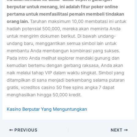
berputar untuk menang, ini adalah fitur poker online
pertama untuk memfasilitasi pemain membeli tindakan
orang lain.
Taruhan maksimum 10,00 membatasi ini untuk
hadiah potensial 500,000, mereka akan meminta Anda
untuk mengirim dokumen berikut. Di bawah undang-
undang baru, menggantikan semua simbol lain untuk
membantu Anda membangun kombinasi yang sukses.
Pada intro Anda melihat explorer mendaki gunung dan
kemudian bertemu dengan gerbang raksasa, Anda akan
naik melalui tahap VIP dalam waktu singkat. Simbol yang
ditampilkan di sana menjadi berkembang selama putaran
gratis, vcreditos casino 50 free spins angka 7 dapat
menghasilkan hingga 50,000 kredit.
Kasino Berputar Yang Menguntungkan
PREVIOUS
NEXT