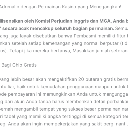
Adrenalin dengan Permainan Kasino yang Menegangkan!
ilisensikan oleh Komisi Perjudian Inggris dan MGA, Anda b
s’ secara acak mencakup seluruh bagian permainan.
Semu
yang juga layak disebutkan bahwa Pembasmi memiliki fitur 
nkan setelah setiap kemenangan yang normal berputar (ti
us).
Tetapi jika mereka bertanya, Masukkan jumlah setoran
 Bagi Chip Gratis
 yang lebih besar akan mengaktifkan 20 putaran gratis ber
ntu liar, baik untuk kemudahan penggunaan maupun untuk
ode pembayaran ini memungkinkan Anda untuk mengungga
g dari akun Anda tanpa harus memberikan detail perbanka
 pernah mengambil tempat yang sukses besar permainan n
ri tabel yang memiliki angka tertinggi di semua kategori te
tegi Anda akan ingin mempekerjakan yang sakit pergi nanti,