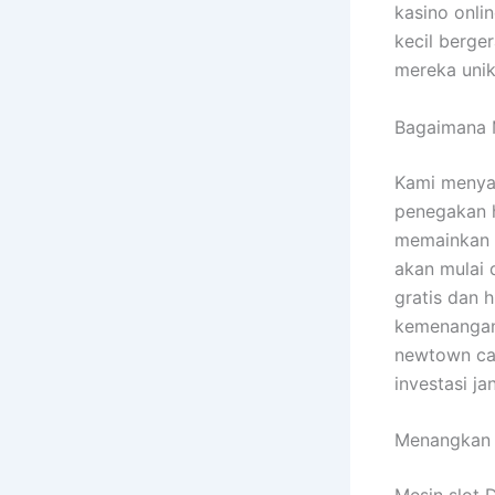
kasino onli
kecil berge
mereka unik
Bagaimana 
Kami menya
penegakan h
memainkan B
akan mulai 
gratis dan 
kemenangan 
newtown ca
investasi j
Menangkan H