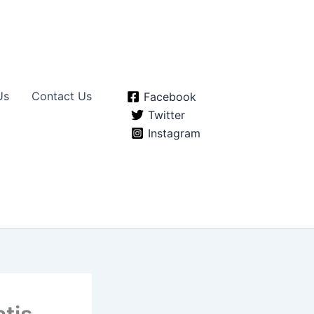
Us
Contact Us
Facebook
Twitter
Instagram