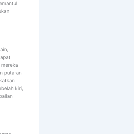
memantul
ukan
ain,
dapat
n mereka
n putaran
gkatkan
elah kiri,
balian