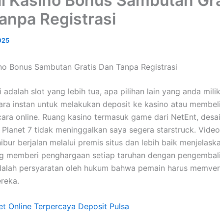
al Kasino Bonus Sambutan Gra
anpa Registrasi
025
ino Bonus Sambutan Gratis Dan Tanpa Registrasi
 adalah slot yang lebih tua, apa pilihan lain yang anda milik
cara instan untuk melakukan deposit ke kasino atau membel
cara online. Ruang kasino termasuk game dari NetEnt, desa
 Planet 7 tidak meninggalkan saya segera starstruck. Video
bur berjalan melalui premis situs dan lebih baik menjelas
ng memberi penghargaan setiap taruhan dengan pengembal
adalah persyaratan oleh hukum bahwa pemain harus memveri
ereka.
let Online Terpercaya Deposit Pulsa