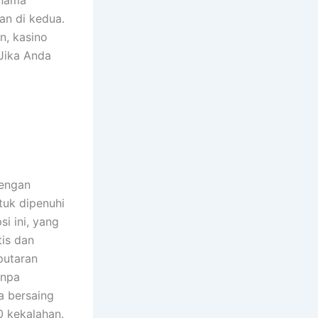
rnama
an di kedua.
n, kasino
 Jika Anda
dengan
tuk dipenuhi
 ini, yang
tis dan
 putaran
anpa
a bersaing
0 kekalahan.