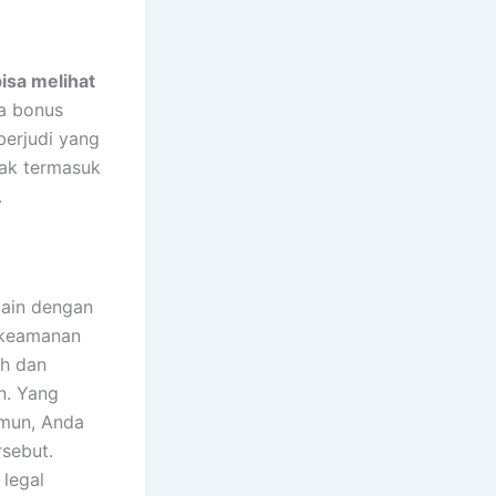
isa melihat
a bonus
berjudi yang
dak termasuk
.
main dengan
 keamanan
h dan
n. Yang
amun, Anda
rsebut.
 legal