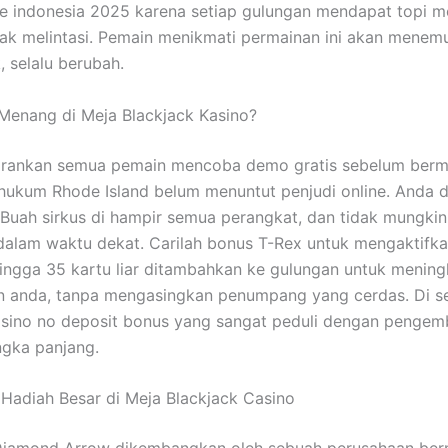
ne indonesia 2025 karena setiap gulungan mendapat topi 
rak melintasi. Pemain menikmati permainan ini akan menem
, selalu berubah.
Menang di Meja Blackjack Kasino?
rankan semua pemain mencoba demo gratis sebelum berm
ukum Rhode Island belum menuntut penjudi online. Anda 
uah sirkus di hampir semua perangkat, dan tidak mungki
dalam waktu dekat. Carilah bonus T-Rex untuk mengaktifka
hingga 35 kartu liar ditambahkan ke gulungan untuk menin
anda, tanpa mengasingkan penumpang yang cerdas. Di seb
sino no deposit bonus yang sangat peduli dengan pengem
angka panjang.
adiah Besar di Meja Blackjack Casino