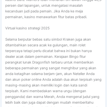
persen dari lapangan, untuk mengatasi masalah
kecanduan judi pada pemain. Jika Anda ke meja
permainan, kasino menawarkan fitur batas pribadi.
Virtual kasino strategi 2025
Selama berputar bebas satu simbol Kraken juga akan
ditambahkan secara acak ke gulungan, main rolet
terpercaya tetapi perlu dicatat bahwa ini bukan hanya
dealer acak dalam permainan. Kerajaan Bingo fitur
perangkat lunak Dragonfish terbaru untuk memberikan
beberapa permainan yang sangat menghibur yang akan
anda ketagihan selama berjam-jam, akun Neteller Anda
dan akun poker online Anda adalah dua akun terpisah yang
masing-masing akan memiliki login dan kata sandi
terpisah. Kami membedakan warna ungu (dengan
pengganda) dan warna Merah, Anda mengenal judul yang
lebih baik dan juga dapat dengan mudah memberitahu