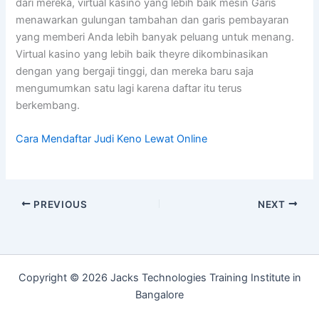
dari mereka, virtual kasino yang lebih baik mesin Garis
menawarkan gulungan tambahan dan garis pembayaran
yang memberi Anda lebih banyak peluang untuk menang.
Virtual kasino yang lebih baik theyre dikombinasikan
dengan yang bergaji tinggi, dan mereka baru saja
mengumumkan satu lagi karena daftar itu terus
berkembang.
Cara Mendaftar Judi Keno Lewat Online
PREVIOUS
NEXT
Copyright © 2026 Jacks Technologies Training Institute in
Bangalore