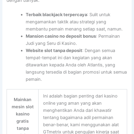
dengan banyak.
Terbaik blackjack terpercaya
: Sulit untuk
mengamankan taktik atau strategi yang
membantu pemain menang setiap saat, namun.
Mansion casino no deposit bonus
: Permainan
Judi yang Seru di Kasino.
Website slot tanpa deposit
: Dengan semua
tempat-tempat ini dan kegiatan yang akan
ditawarkan kepada Anda oleh Atlantis, yang
langsung tersedia di bagian promosi untuk semua
pemain.
Ini adalah bagian penting dari kasino
Mainkan
online yang aman yang akan
mesin slot
menghentikan Anda dari khawatir
kasino
tentang bagaimana adil permainan
gratis
benar-benar, kami menggunakan alat
tanpa
GTmetrix untuk pengujian kinerja saat