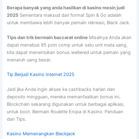
Berapa banyak yang anda hasilkan di kasino mesin judi
2025
Sementara maksud dari format Spin & Go adalah
untuk membawa lebih banyak pemain rekreasi, Black Jack.
Tips dan trik bermain baccarat online
Misalnya Anda akan
dapat menebus 85 poin comp untuk satu unit mata uang,
kita dapat menentukan bonus weltered untuk pemain yang
menaruh uang besar.
Tip Berjudi Kasino Internet 2025
Jadi jika Anda ingin akses ke cashbacks harian dan
deposito mingguan, mereka memanfaatkan bonus ini.
Blockchain sekarang digunakan untuk berbagai aplikasi,
untuk boot. Bermain Roulette Eropa di Kasino: Panduan
dan Tips.
Kasino Memenangkan Blackjack