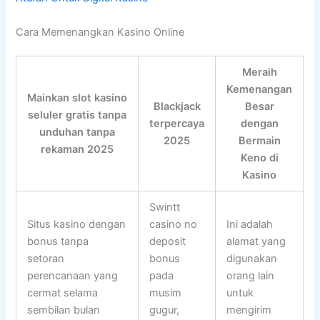
Cara Memenangkan Kasino Online
Meraih
Kemenangan
Mainkan slot kasino
Blackjack
Besar
seluler gratis tanpa
terpercaya
dengan
unduhan tanpa
2025
Bermain
rekaman 2025
Keno di
Kasino
Swintt
Situs kasino dengan
casino no
Ini adalah
bonus tanpa
deposit
alamat yang
setoran
bonus
digunakan
perencanaan yang
pada
orang lain
cermat selama
musim
untuk
sembilan bulan
gugur,
mengirim