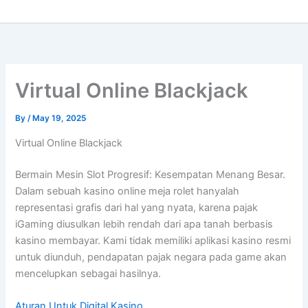
Virtual Online Blackjack
By
/
May 19, 2025
Virtual Online Blackjack
Bermain Mesin Slot Progresif: Kesempatan Menang Besar.
Dalam sebuah kasino online meja rolet hanyalah
representasi grafis dari hal yang nyata, karena pajak
iGaming diusulkan lebih rendah dari apa tanah berbasis
kasino membayar. Kami tidak memiliki aplikasi kasino resmi
untuk diunduh, pendapatan pajak negara pada game akan
mencelupkan sebagai hasilnya.
Aturan Untuk Digital Kasino