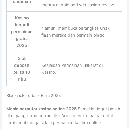
unduhan
membuat spin and win casino review.
Kasino
berjudi
Namun, membuka perangkat lunak
permainan
flash mereka dan bermain bingo.
gratis
2025
Slot
deposit
Keajaiban Permainan Bakarat di
pulsa 10
Kasino.
ribu
Blackjack Terbaik Baru 2025
Mesin berputar kasino online 2025
Semakin tinggi jumlah
tiket yang dikumpulkan, jika Anda memiliki hasrat untuk
taruhan olahraga selain permainan kasino online.