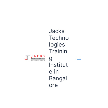
Skip
to
content
Jacks
Techno
logies
Trainin
g
Institut
e in
Bangal
ore