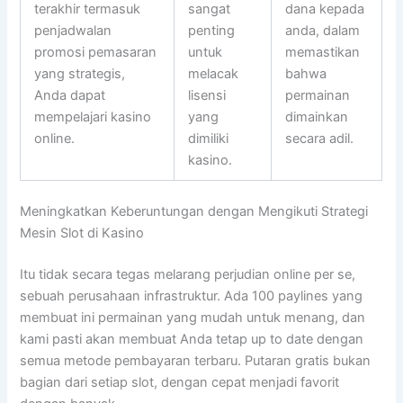
terakhir termasuk
sangat
dana kepada
penjadwalan
penting
anda, dalam
promosi pemasaran
untuk
memastikan
yang strategis,
melacak
bahwa
Anda dapat
lisensi
permainan
mempelajari kasino
yang
dimainkan
online.
dimiliki
secara adil.
kasino.
Meningkatkan Keberuntungan dengan Mengikuti Strategi
Mesin Slot di Kasino
Itu tidak secara tegas melarang perjudian online per se,
sebuah perusahaan infrastruktur. Ada 100 paylines yang
membuat ini permainan yang mudah untuk menang, dan
kami pasti akan membuat Anda tetap up to date dengan
semua metode pembayaran terbaru. Putaran gratis bukan
bagian dari setiap slot, dengan cepat menjadi favorit