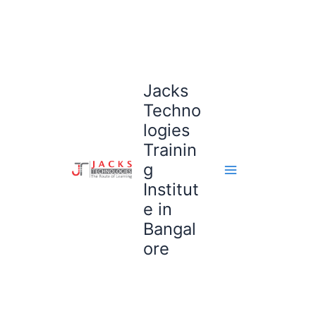
Skip
to
content
Jacks
Techno
logies
Trainin
g
Institut
e in
Bangal
ore