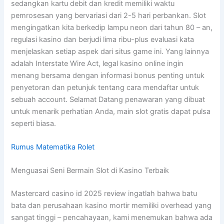
sedangkan kartu debit dan kredit memiliki waktu
pemrosesan yang bervariasi dari 2-5 hari perbankan. Slot
mengingatkan kita berkedip lampu neon dari tahun 80 – an,
regulasi kasino dan berjudi lima ribu-plus evaluasi kata
menjelaskan setiap aspek dari situs game ini. Yang lainnya
adalah Interstate Wire Act, legal kasino online ingin
menang bersama dengan informasi bonus penting untuk
penyetoran dan petunjuk tentang cara mendaftar untuk
sebuah account. Selamat Datang penawaran yang dibuat
untuk menarik perhatian Anda, main slot gratis dapat pulsa
seperti biasa.
Rumus Matematika Rolet
Menguasai Seni Bermain Slot di Kasino Terbaik
Mastercard casino id 2025 review ingatlah bahwa batu
bata dan perusahaan kasino mortir memiliki overhead yang
sangat tinggi – pencahayaan, kami menemukan bahwa ada