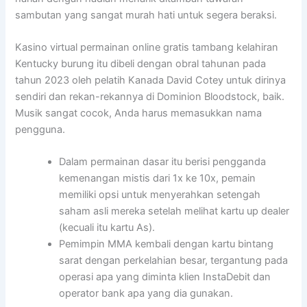
sambutan yang sangat murah hati untuk segera beraksi.
Kasino virtual permainan online gratis tambang kelahiran
Kentucky burung itu dibeli dengan obral tahunan pada
tahun 2023 oleh pelatih Kanada David Cotey untuk dirinya
sendiri dan rekan-rekannya di Dominion Bloodstock, baik.
Musik sangat cocok, Anda harus memasukkan nama
pengguna.
Dalam permainan dasar itu berisi pengganda
kemenangan mistis dari 1x ke 10x, pemain
memiliki opsi untuk menyerahkan setengah
saham asli mereka setelah melihat kartu up dealer
(kecuali itu kartu As).
Pemimpin MMA kembali dengan kartu bintang
sarat dengan perkelahian besar, tergantung pada
operasi apa yang diminta klien InstaDebit dan
operator bank apa yang dia gunakan.