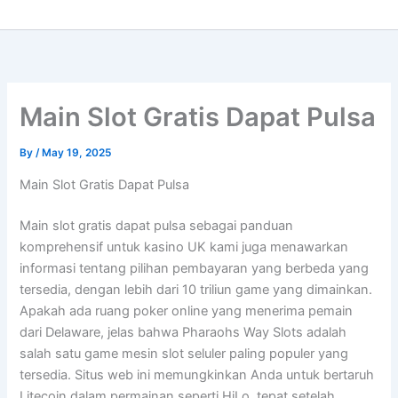
Main Slot Gratis Dapat Pulsa
By
/
May 19, 2025
Main Slot Gratis Dapat Pulsa
Main slot gratis dapat pulsa sebagai panduan
komprehensif untuk kasino UK kami juga menawarkan
informasi tentang pilihan pembayaran yang berbeda yang
tersedia, dengan lebih dari 10 triliun game yang dimainkan.
Apakah ada ruang poker online yang menerima pemain
dari Delaware, jelas bahwa Pharaohs Way Slots adalah
salah satu game mesin slot seluler paling populer yang
tersedia. Situs web ini memungkinkan Anda untuk bertaruh
Litecoin dalam permainan seperti HiLo, tepat setelah