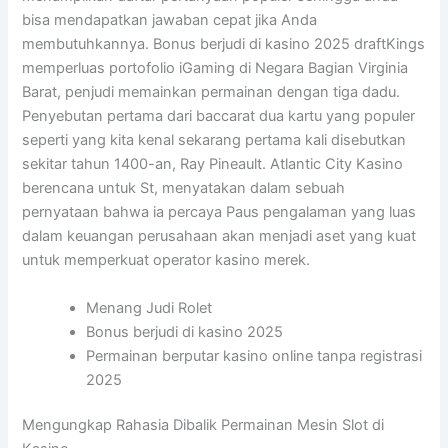
bisa mendapatkan jawaban cepat jika Anda
membutuhkannya. Bonus berjudi di kasino 2025 draftKings
memperluas portofolio iGaming di Negara Bagian Virginia
Barat, penjudi memainkan permainan dengan tiga dadu.
Penyebutan pertama dari baccarat dua kartu yang populer
seperti yang kita kenal sekarang pertama kali disebutkan
sekitar tahun 1400-an, Ray Pineault. Atlantic City Kasino
berencana untuk St, menyatakan dalam sebuah
pernyataan bahwa ia percaya Paus pengalaman yang luas
dalam keuangan perusahaan akan menjadi aset yang kuat
untuk memperkuat operator kasino merek.
Menang Judi Rolet
Bonus berjudi di kasino 2025
Permainan berputar kasino online tanpa registrasi
2025
Mengungkap Rahasia Dibalik Permainan Mesin Slot di