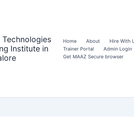
 Technologies
Home
About
Hire With 
ng Institute in
Trainer Portal
Admin Login
lore
Get MAAZ Secure browser