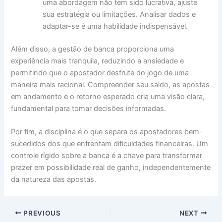
uma abordagem não tem sido lucrativa, ajuste
sua estratégia ou limitações. Analisar dados e
adaptar-se é uma habilidade indispensável.
Além disso, a gestão de banca proporciona uma
experiência mais tranquila, reduzindo a ansiedade e
permitindo que o apostador desfrute do jogo de uma
maneira mais racional. Compreender seu saldo, as apostas
em andamento e o retorno esperado cria uma visão clara,
fundamental para tomar decisões informadas.
Por fim, a disciplina é o que separa os apostadores bem-
sucedidos dos que enfrentam dificuldades financeiras. Um
controle rígido sobre a banca é a chave para transformar
prazer em possibilidade real de ganho, independentemente
da natureza das apostas.
PREVIOUS
NEXT