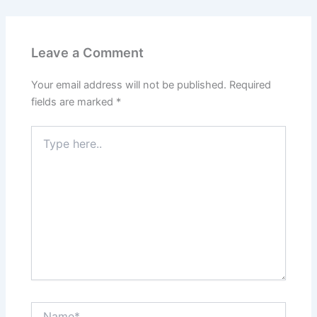
Leave a Comment
Your email address will not be published.
Required
fields are marked
*
Type
here..
Name*