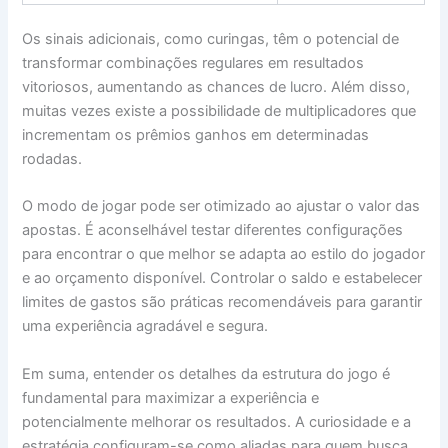
Os sinais adicionais, como curingas, têm o potencial de
transformar combinações regulares em resultados
vitoriosos, aumentando as chances de lucro. Além disso,
muitas vezes existe a possibilidade de multiplicadores que
incrementam os prêmios ganhos em determinadas
rodadas.
O modo de jogar pode ser otimizado ao ajustar o valor das
apostas. É aconselhável testar diferentes configurações
para encontrar o que melhor se adapta ao estilo do jogador
e ao orçamento disponível. Controlar o saldo e estabelecer
limites de gastos são práticas recomendáveis para garantir
uma experiência agradável e segura.
Em suma, entender os detalhes da estrutura do jogo é
fundamental para maximizar a experiência e
potencialmente melhorar os resultados. A curiosidade e a
estratégia configuram-se como aliadas para quem busca