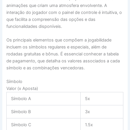
animações que criam uma atmosfera envolvente. A
interação do jogador com o painel de controle é intuitiva, o
que facilita a compreensão das opções e das
funcionalidades disponíveis.
Os principais elementos que compõem a jogabilidade
incluem os símbolos regulares e especiais, além de
rodadas gratuitas e bônus. É essencial conhecer a tabela
de pagamento, que detalha os valores associados a cada
símbolo e as combinações vencedoras.
Símbolo
Valor (x Aposta)
Símbolo A
5x
Símbolo B
3x
Símbolo C
1.5x