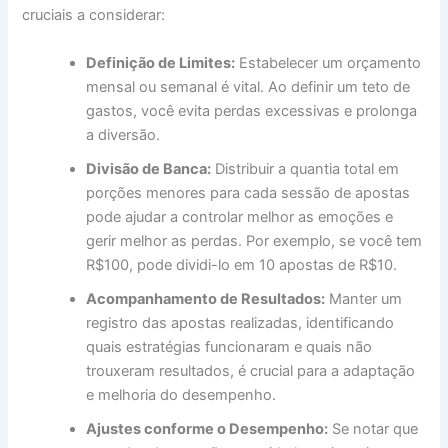
cruciais a considerar:
Definição de Limites:
Estabelecer um orçamento
mensal ou semanal é vital. Ao definir um teto de
gastos, você evita perdas excessivas e prolonga
a diversão.
Divisão de Banca:
Distribuir a quantia total em
porções menores para cada sessão de apostas
pode ajudar a controlar melhor as emoções e
gerir melhor as perdas. Por exemplo, se você tem
R$100, pode dividi-lo em 10 apostas de R$10.
Acompanhamento de Resultados:
Manter um
registro das apostas realizadas, identificando
quais estratégias funcionaram e quais não
trouxeram resultados, é crucial para a adaptação
e melhoria do desempenho.
Ajustes conforme o Desempenho:
Se notar que