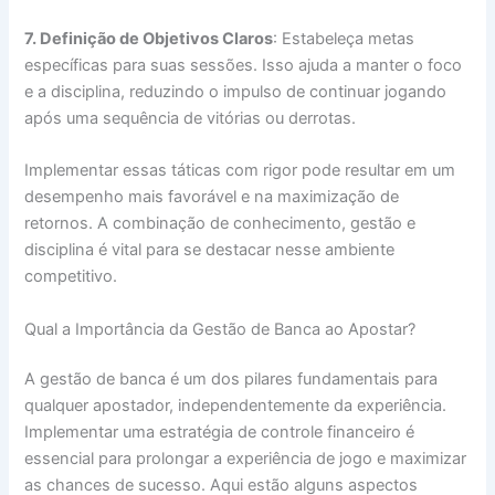
7. Definição de Objetivos Claros
: Estabeleça metas
específicas para suas sessões. Isso ajuda a manter o foco
e a disciplina, reduzindo o impulso de continuar jogando
após uma sequência de vitórias ou derrotas.
Implementar essas táticas com rigor pode resultar em um
desempenho mais favorável e na maximização de
retornos. A combinação de conhecimento, gestão e
disciplina é vital para se destacar nesse ambiente
competitivo.
Qual a Importância da Gestão de Banca ao Apostar?
A gestão de banca é um dos pilares fundamentais para
qualquer apostador, independentemente da experiência.
Implementar uma estratégia de controle financeiro é
essencial para prolongar a experiência de jogo e maximizar
as chances de sucesso. Aqui estão alguns aspectos