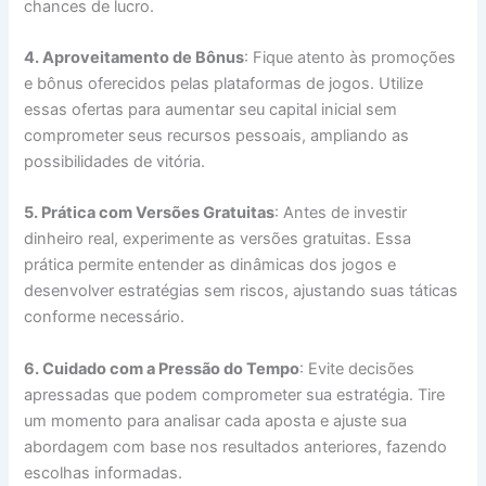
chances de lucro.
4. Aproveitamento de Bônus
: Fique atento às promoções
e bônus oferecidos pelas plataformas de jogos. Utilize
essas ofertas para aumentar seu capital inicial sem
comprometer seus recursos pessoais, ampliando as
possibilidades de vitória.
5. Prática com Versões Gratuitas
: Antes de investir
dinheiro real, experimente as versões gratuitas. Essa
prática permite entender as dinâmicas dos jogos e
desenvolver estratégias sem riscos, ajustando suas táticas
conforme necessário.
6. Cuidado com a Pressão do Tempo
: Evite decisões
apressadas que podem comprometer sua estratégia. Tire
um momento para analisar cada aposta e ajuste sua
abordagem com base nos resultados anteriores, fazendo
escolhas informadas.