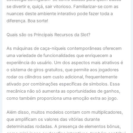
se divertir e, quiçá, sair vitorioso. Familiarizar-se com as
nuances deste ambiente interativo pode fazer toda a
diferença. Boa sorte!
Quais são os Principais Recursos da Slot?
As máquinas de caça-níqueis contemporâneas oferecem
uma variedade de funcionalidades que enriquecem a
experiência do usuário. Um dos aspectos mais atrativos é
o sistema de giros gratuitos, que permite aos jogadores
rodar os cilindros sem custo adicional, frequentemente
ativado por combinações específicas de símbolos. Essa
mecânica não só aumenta as oportunidades de ganhos,
como também proporciona uma emoção extra ao jogo.
Além disso, muitos modelos contam com multiplicadores,
que amplificam os valores das vitórias durante
determinadas rodadas. A presença de elementos bônus,