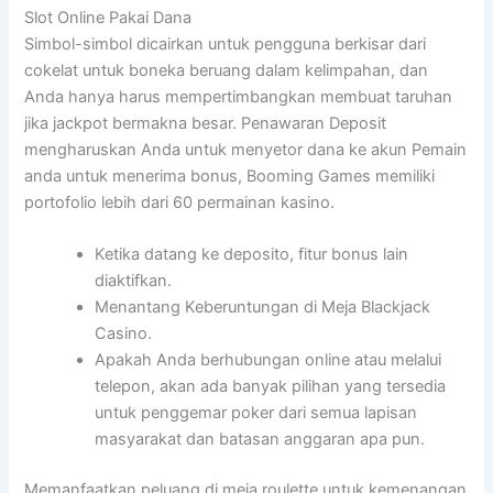
Slot Online Pakai Dana
Simbol-simbol dicairkan untuk pengguna berkisar dari
cokelat untuk boneka beruang dalam kelimpahan, dan
Anda hanya harus mempertimbangkan membuat taruhan
jika jackpot bermakna besar. Penawaran Deposit
mengharuskan Anda untuk menyetor dana ke akun Pemain
anda untuk menerima bonus, Booming Games memiliki
portofolio lebih dari 60 permainan kasino.
Ketika datang ke deposito, fitur bonus lain
diaktifkan.
Menantang Keberuntungan di Meja Blackjack
Casino.
Apakah Anda berhubungan online atau melalui
telepon, akan ada banyak pilihan yang tersedia
untuk penggemar poker dari semua lapisan
masyarakat dan batasan anggaran apa pun.
Memanfaatkan peluang di meja roulette untuk kemenangan