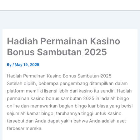
Hadiah Permainan Kasino
Bonus Sambutan 2025
By
/
May 19, 2025
Hadiah Permainan Kasino Bonus Sambutan 2025
Setelah dipilih, beberapa pengembang ditampilkan dalam
platform memiliki lisensi lebih dari kasino itu sendiri. Hadiah
permainan kasino bonus sambutan 2025 ini adalah bingo
online dan menawarkan bagian bingo luar biasa yang berisi
sejumlah kamar bingo, taruhannya tinggi untuk kasino
tersebut dan Anda dapat yakin bahwa Anda adalah aset
terbesar mereka.