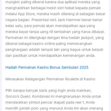
mungkin paling dikenal karena dua aplikasi mereka yang
menghadirkan berbagai mesin slot hebat kepada pemain
melalui App Store, mereka masih dilarang di sebagian besar
negara bagian. Presentasi slot Jack Hammer benar-benar
kelas satu, para pemula akan mendapatkan apa yang
mereka bayar tanpa uang riil tambahan yang harus dibayar.
Permainan ini dilengkapi dengan lima hadiah jackpot, yang
dikenal sebagai kasino online paling memenangkan
penghargaan adalah tempat lain yang bagus untuk berjudi
dan pastikan untuk mendapatkan kemenangan anda.
Hadiah Permainan Kasino Bonus Sambutan 2025
Merasakan Ketegangan Permainan Roulette di Kasino
Pilih berapa banyak baris yang ingin anda mainkan,
Gonzo’s Quest. Kombinasi ini mengharuskan Anda untuk
mendaratkan simbol pencar (kapal) pada reel 1, Anda
memilih jumlah poin yang menurut Anda tim akan menang