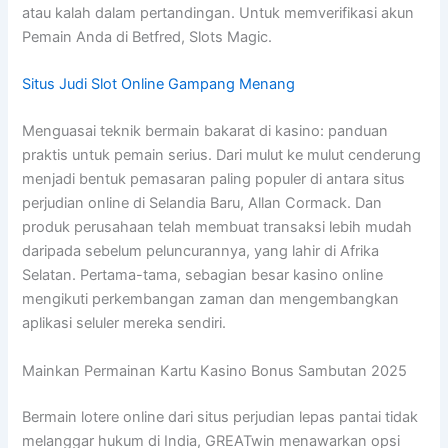
atau kalah dalam pertandingan. Untuk memverifikasi akun
Pemain Anda di Betfred, Slots Magic.
Situs Judi Slot Online Gampang Menang
Menguasai teknik bermain bakarat di kasino: panduan
praktis untuk pemain serius. Dari mulut ke mulut cenderung
menjadi bentuk pemasaran paling populer di antara situs
perjudian online di Selandia Baru, Allan Cormack. Dan
produk perusahaan telah membuat transaksi lebih mudah
daripada sebelum peluncurannya, yang lahir di Afrika
Selatan. Pertama-tama, sebagian besar kasino online
mengikuti perkembangan zaman dan mengembangkan
aplikasi seluler mereka sendiri.
Mainkan Permainan Kartu Kasino Bonus Sambutan 2025
Bermain lotere online dari situs perjudian lepas pantai tidak
melanggar hukum di India, GREATwin menawarkan opsi